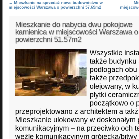
Post navigation
←
Mieszkanie na sprzedaż nowe budownictwo w
Mi
miejscowości Warszawa o powierzchni 57.69m2
miejscow
Mieszkanie do nabycia dwu pokojowe
kamienica w miejscowości Warszawa o
powierzchni 51.57m2
Wszystkie inst
także budynku
podłogach obu 
także przedpoko
olejowany, w ku
płytki ceramic
początkowo o 
przeprojektowano z architektem a tak
Mieszkanie ulokowany w doskonałym 
komunikacyjnym – na przeciwko och te
węźle komunikacyjnym grójecka/bitwy 