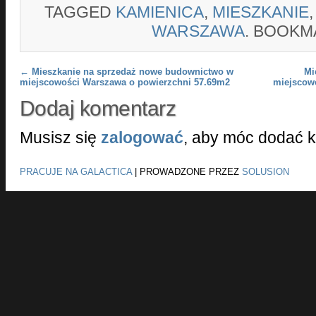
TAGGED
KAMIENICA
,
MIESZKANIE
WARSZAWA
. BOOKM
Post navigation
←
Mieszkanie na sprzedaż nowe budownictwo w
Mi
miejscowości Warszawa o powierzchni 57.69m2
miejscow
Dodaj komentarz
Musisz się
zalogować
, aby móc dodać 
PRACUJE NA GALACTICA
|
PROWADZONE PRZEZ
SOLUSION