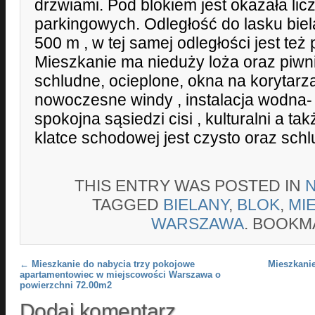
drzwiami. Pod blokiem jest okazała lic
parkingowych. Odległość do lasku bie
500 m , w tej samej odległości jest też
Mieszkanie ma nieduży loża oraz piwn
schludne, ocieplone, okna na korytarz
nowoczesne windy , instalacja wodna-
spokojna sąsiedzi cisi , kulturalni a t
klatce schodowej jest czysto oraz schl
THIS ENTRY WAS POSTED IN
TAGGED
BIELANY
,
BLOK
,
MI
WARSZAWA
. BOOKM
Post navigation
←
Mieszkanie do nabycia trzy pokojowe
Mieszkanie
apartamentowiec w miejscowości Warszawa o
powierzchni 72.00m2
Dodaj komentarz