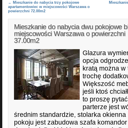
Post navigation
←
Mieszkanie do nabycia trzy pokojowe
Mieszkanie
apartamentowiec w miejscowości Warszawa o
powierzchni 72.00m2
Mieszkanie do nabycia dwu pokojowe b
miejscowości Warszawa o powierzchni
37.00m2
Glazura wymien
opcja odgrodze
kratą można w 
trochę dodatkow
Większość mebl
jeśli ktoś chci
to proszę pyta
parterze jest w
średnim standardzie, stolarka okienn
pokoju jest zabudowa szafa komandor