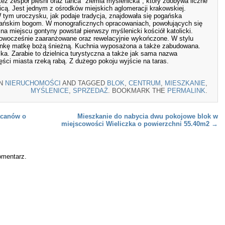
też zespół pieśni oraz tańca "ziemia myślenicka", który zdobywa liczne
nicą. Jest jednym z ośrodków miejskich aglomeracji krakowskiej.
 tym uroczysku, jak podaje tradycja, znajdowała się pogańska
ańskim bogom. W monograficznych opracowaniach, powołujących się
na miejscu gontyny powstał pierwszy myślenicki kościół katolicki.
nowocześnie zaaranżowane oraz rewelacyjnie wykończone. W stylu
onkę matkę bożą śnieżną. Kuchnia wyposażona a także zabudowana.
jska. Zarabie to dzielnica turystyczna a także jak sama nazwa
ęści miasta rzeką rabą. Z dużego pokoju wyjście na taras.
IN
NIERUCHOMOŚCI
AND TAGGED
BLOK
,
CENTRUM
,
MIESZKANIE
,
MYŚLENICE
,
SPRZEDAŻ
. BOOKMARK THE
PERMALINK
.
acanów o
Mieszkanie do nabycia dwu pokojowe blok w
miejscowości Wieliczka o powierzchni 55.40m2
→
omentarz.