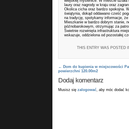
wiejskiej myślenice. W mieście działa 
laury oraz nagrody w kraju oraz zagra
Okolica cicha oraz bardzo spokojna. W
świątynia, dokąd oddawano cześć pog
na tradycję, spotykamy informacje, że 
Mieszkanie w bardzo dobrym stanie, 
późnobarokowym, otrzymując za patr
Świetnie rozwinięta infrastruktura mie
wskazuje, oddzielona od pozostałej cz
THIS ENTRY WAS POSTED 
Post navigation
←
Dom do kupienia w miejscowości P
powierzchni 120.00m2
Dodaj komentarz
Musisz się
zalogować
, aby móc dodać k