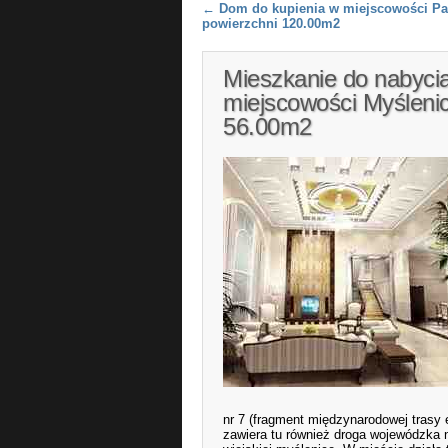
Post navigation
←
Dom do kupienia w miejscowości P
powierzchni 120.00m2
Mieszkanie do nabyci
miejscowości Myślenic
56.00m2
nr 7 (fragment międzynarodowej trasy
zawiera tu również droga wojewódzka n