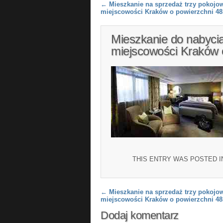
Post navigation
←
Mieszkanie na sprzedaż trzy pokojo
miejscowości Kraków o powierzchni 4
Mieszkanie do nabyci
miejscowości Kraków 
THIS ENTRY WAS POSTED 
Post navigation
←
Mieszkanie na sprzedaż trzy pokojo
miejscowości Kraków o powierzchni 4
Dodaj komentarz