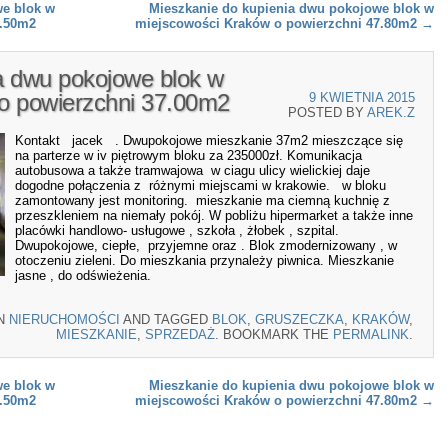
we blok w
Mieszkanie do kupienia dwu pokojowe blok w
8.50m2
miejscowości Kraków o powierzchni 47.80m2
→
a dwu pokojowe blok w
o powierzchni 37.00m2
9 KWIETNIA 2015
POSTED BY
AREK.Z
Kontakt jacek . Dwupokojowe mieszkanie 37m2 mieszczące się
na parterze w iv piętrowym bloku za 235000zł. Komunikacja
autobusowa a także tramwajowa w ciagu ulicy wielickiej daje
dogodne połączenia z różnymi miejscami w krakowie. w bloku
zamontowany jest monitoring. mieszkanie ma ciemną kuchnię z
przeszkleniem na niemały pokój. W pobliżu hipermarket a także inne
placówki handlowo- usługowe , szkoła , żłobek , szpital.
Dwupokojowe, ciepłe, przyjemne oraz . Blok zmodernizowany , w
otoczeniu zieleni. Do mieszkania przynależy piwnica. Mieszkanie
jasne , do odświeżenia.
IN
NIERUCHOMOŚCI
AND TAGGED
BLOK
,
GRUSZECZKA
,
KRAKÓW
,
MIESZKANIE
,
SPRZEDAŻ
. BOOKMARK THE
PERMALINK
.
we blok w
Mieszkanie do kupienia dwu pokojowe blok w
8.50m2
miejscowości Kraków o powierzchni 47.80m2
→