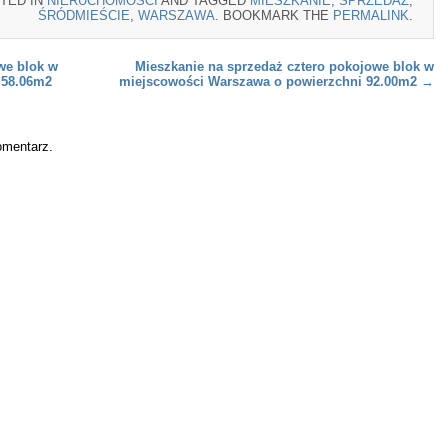
TED IN
NIERUCHOMOŚCI
AND TAGGED
MIESZKANIE
,
SPRZEDAŻ
,
ŚRÓDMIEŚCIE
,
WARSZAWA
. BOOKMARK THE
PERMALINK
.
we blok w
Mieszkanie na sprzedaż cztero pokojowe blok w
 58.06m2
miejscowości Warszawa o powierzchni 92.00m2
→
omentarz.