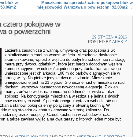
we blok w
Mieszkanie na sprzedaż cztero pokojowe blok w
 58.06m2
miejscowości Warszawa o powierzchni 92.00m2
→
a cztero pokojowe w
a o powierzchni
29 STYCZNIA 2016
POSTED BY
AREK.Z
Łazienka zasadnicza z wanną, umywalką oraz połączona z wc
zlokalizowane niemal na wprost wejścia. Mieszkanie doskonale
skomunikowane, wprost z wejścia do budynku schodzi się na stację
metra przy dworcu gdańskim, która jest bardzo dogodnym węzłem
komunikacyjnym, w odległości jednego przystanka tramwajowego
umieszczone jest ch arkadia, 100 m do parków ciągnących się w
stronę wisły. Na piętrze jedynie dwa mieszkania. Mieszkanie
umiejscowione jest na 21 piętrze. Słoneczne, ciche mieszkanie nad
dachami warszawy naznaczone nowoczesną elegancją. Z okien
mamy zarówno widok na panoramę śródmieście, wisłę a także
żoliborz. Na kondygnacja mieszkania wjeżdża się jedną z dwóch
nowoczesnych wind. Z przestronnego korytarza wchodzi się do
kania stanowi pokój dzienny połączony z otwartą kuchnią. W
kie mają stolarka okienna skierowane w stronę żoliborza. Do
odzi się przez recepcję. Cześć kuchenna w zabudowie, cała
stron a także zawiera wyjścia na dwa tarasy z których jeden może być