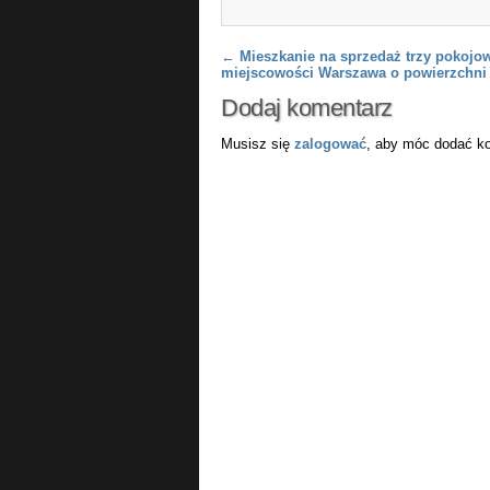
Post navigation
←
Mieszkanie na sprzedaż trzy pokojo
miejscowości Warszawa o powierzchni
Dodaj komentarz
Musisz się
zalogować
, aby móc dodać k