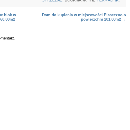
SPRZEDAŻ
. BOOKMARK THE
PERMALINK
.
we blok w
Dom do kupienia w miejscowości Piaseczno o
 60.00m2
powierzchni 201.00m2
→
omentarz.