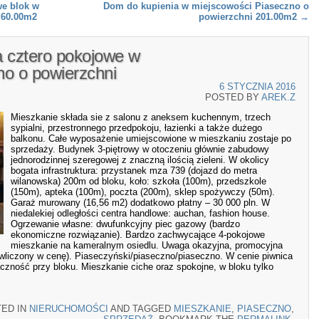
we blok w
Dom do kupienia w miejscowości Piaseczno o
 60.00m2
powierzchni 201.00m2
→
a cztero pokojowe w
no o powierzchni
6 STYCZNIA 2016
POSTED BY
AREK.Z
Mieszkanie składa sie z salonu z aneksem kuchennym, trzech
sypialni, przestronnego przedpokoju, łazienki a także dużego
balkonu. Całe wyposażenie umiejscowione w mieszkaniu zostaje po
sprzedaży. Budynek 3-piętrowy w otoczeniu głównie zabudowy
jednorodzinnej szeregowej z znaczną ilością zieleni. W okolicy
bogata infrastruktura: przystanek mza 739 (dojazd do metra
wilanowska) 200m od bloku, koło: szkoła (100m), przedszkole
(150m), apteka (100m), poczta (200m), sklep spożywczy (50m).
Garaż murowany (16,56 m2) dodatkowo płatny – 30 000 pln. W
niedalekiej odległości centra handlowe: auchan, fashion house.
Ogrzewanie własne: dwufunkcyjny piec gazowy (bardzo
ekonomiczne rozwiązanie). Bardzo zachwycające 4-pokojowe
mieszkanie na kameralnym osiedlu. Uwaga okazyjna, promocyjna
 wliczony w cenę). Piaseczyński/piaseczno/piaseczno. W cenie piwnica
czność przy bloku. Mieszkanie ciche oraz spokojne, w bloku tylko
TED IN
NIERUCHOMOŚCI
AND TAGGED
MIESZKANIE
,
PIASECZNO
,