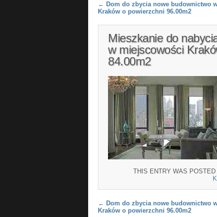
Post navigation
←
Dom do zbycia nowe budownictwo w
Kraków o powierzchni 96.00m2
Mieszkanie do nabycia
w miejscowości Krakó
84.00m2
THIS ENTRY WAS POSTED
Post navigation
←
Dom do zbycia nowe budownictwo w
Kraków o powierzchni 96.00m2