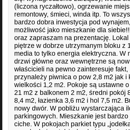
(liczona ryczałtowo), ogrzewanie miejs
remontowy, śmieci, winda itp. To wszyst
bardzo dobra inwestycja pod wynajem,
możliwość jako mieszkanie dla siebie!
oraz zapraszam na prezentację. Lokal z
piętrze w dobrze utrzymanym bloku z 
media to tylko energia elektryczna. W
drzwi główne oraz wewnętrzne są now
właścicieli na pewno zainteresuje fakt
przynależy piwnica o pow 2,8 m2 jak i
wielkości 1,2 m2. Pokoje są ustawne o
21 m2 z balkonem 2 m2, średni pokój 
8,4 m2, łazienka 3,6 m2 i hol 7,5 m2. B
nowy dwór. W pobliżu wystarczająca il
parkingowych. Mieszkanie jest bardzo j
ciche. W pokojach parkiet typu „jodełka