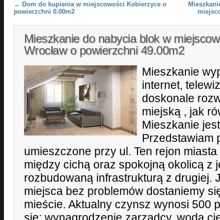
Post navigation
←
Dom do kupienia w miejscowości Kobierzyce o
Mieszkani
powierzchni 0.00m2
miejsc
Mieszkanie do nabycia blok w miejscow
Wrocław o powierzchni 49.00m2
Mieszkanie wyp
internet, telew
doskonale rozw
miejską , jak 
Mieszkanie jest
Przedstawiam 
umieszczone przy ul. Ten rejon miasta
między cichą oraz spokojną okolicą z je
rozbudowaną infrastrukturą z drugiej.
miejsca bez problemów dostaniemy si
mieście. Aktualny czynsz wynosi 500 p
się: wynagrodzenie zarządcy, woda ci