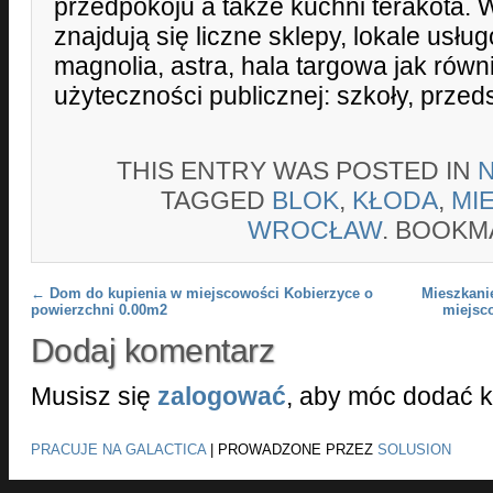
przedpokoju a także kuchni terakota. 
znajdują się liczne sklepy, lokale usług
magnolia, astra, hala targowa jak równ
użyteczności publicznej: szkoły, przeds
THIS ENTRY WAS POSTED IN
TAGGED
BLOK
,
KŁODA
,
MI
WROCŁAW
. BOOKM
Post navigation
←
Dom do kupienia w miejscowości Kobierzyce o
Mieszkani
powierzchni 0.00m2
miejsc
Dodaj komentarz
Musisz się
zalogować
, aby móc dodać 
PRACUJE NA GALACTICA
|
PROWADZONE PRZEZ
SOLUSION