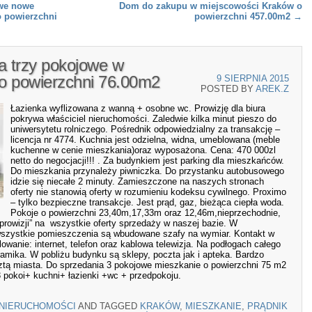
we nowe
Dom do zakupu w miejscowości Kraków o
 powierzchni
powierzchni 457.00m2
→
a trzy pokojowe w
o powierzchni 76.00m2
9 SIERPNIA 2015
POSTED BY
AREK.Z
Łazienka wyflizowana z wanną + osobne wc. Prowizję dla biura
pokrywa właściciel nieruchomości. Zaledwie kilka minut pieszo do
uniwersytetu rolniczego. Pośrednik odpowiedzialny za transakcję –
licencja nr 4774. Kuchnia jest odzielna, widna, umeblowana (meble
kuchenne w cenie mieszkania)oraz wyposażona. Cena: 470 000zl
netto do negocjacji!!! . Za budynkiem jest parking dla mieszkańców.
Do mieszkania przynależy piwniczka. Do przystanku autobusowego
idzie się niecałe 2 minuty. Zamieszczone na naszych stronach
oferty nie stanowią oferty w rozumieniu kodeksu cywilnego. Proximo
– tylko bezpieczne transakcje. Jest prąd, gaz, bieżąca ciepła woda.
Pokoje o powierzchni 23,40m,17,33m oraz 12,46m,nieprzechodnie,
prowizji” na wszystkie oferty sprzedaży w naszej bazie. W
szystkie pomieszczenia są wbudowane szafy na wymiar. Kontakt w
lowanie: internet, telefon oraz kablowa telewizja. Na podłogach całego
eramika. W pobliżu budynku są sklepy, poczta jak i apteka. Bardzo
ztą miasta. Do sprzedania 3 pokojowe mieszkanie o powierzchni 75 m2
 pokoi+ kuchni+ łazienki +wc + przedpokoju.
NIERUCHOMOŚCI
AND TAGGED
KRAKÓW
,
MIESZKANIE
,
PRĄDNIK