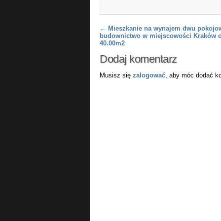
Post navigation
←
Mieszkanie na wynajem dwu pokojo
budownictwo w miejscowości Kraków o
40.00m2
Dodaj komentarz
Musisz się
zalogować
, aby móc dodać k