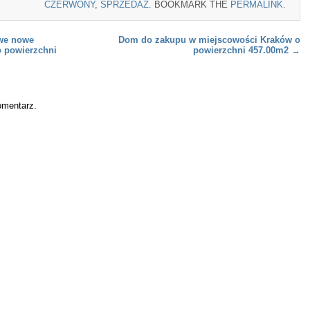
CZERWONY
,
SPRZEDAŻ
. BOOKMARK THE
PERMALINK
.
we nowe
Dom do zakupu w miejscowości Kraków o
 powierzchni
powierzchni 457.00m2
→
omentarz.