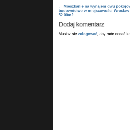
Post navigation
←
Mieszkanie na wynajem dwu pokojo
budownictwo w miejscowości Wrocław 
52.00m2
Dodaj komentarz
Musisz się
zalogować
, aby móc dodać k