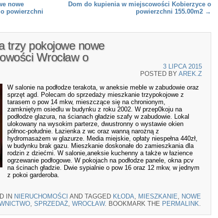
we nowe
Dom do kupienia w miejscowości Kobierzyce o
o powierzchni
powierzchni 155.00m2
→
ia trzy pokojowe nowe
cowości Wrocław o
3 LIPCA 2015
POSTED BY
AREK.Z
W salonie na podłodze terakota, w aneksie meble w zabudowie oraz
sprzęt agd. Polecam do sprzedaży mieszkanie trzypokojowe z
tarasem o pow 14 mkw, mieszczące się na chronionym,
zamkniętym osiedlu w budynku z roku 2002. W przep0koju na
podłodze glazura, na ścianach gładzie szafy w zabudowie. Lokal
ulokowany na wysokim parterze, dwustronny o wystawie okien
północ-południe. Łazienka z wc oraz wanną narożną z
hydromasażem w glazurze. Media miejskie, opłaty niespełna 440zł,
w budynku brak gazu. Mieszkanie doskonałe do zamieszkania dla
rodzin z dziećmi. W salonie,aneksie kuchenny a także w łazience
ogrzewanie podłogowe. W pokojach na podłodze panele, okna pcv
na ścinach gładzie. Dwie sypialnie o pow 16 oraz 12 mkw, w jednym
z pokoi garderoba.
D IN
NIERUCHOMOŚCI
AND TAGGED
KŁODA
,
MIESZKANIE
,
NOWE
WNICTWO
,
SPRZEDAŻ
,
WROCŁAW
. BOOKMARK THE
PERMALINK
.