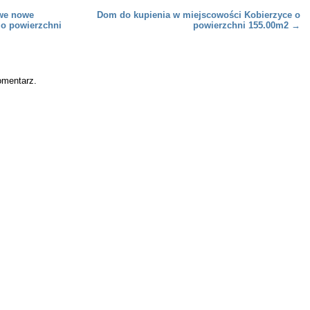
we nowe
Dom do kupienia w miejscowości Kobierzyce o
o powierzchni
powierzchni 155.00m2
→
omentarz.