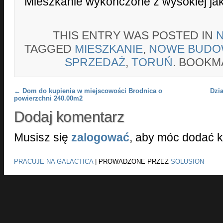
Mieszkanie wykończone z wysokiej jak
THIS ENTRY WAS POSTED IN
TAGGED
MIESZKANIE
,
NOWE BUDO
SPRZEDAŻ
,
TORUŃ
. BOOKM
Post navigation
←
Dom do kupienia w miejscowości Brodnica o
Dzi
powierzchni 240.00m2
Dodaj komentarz
Musisz się
zalogować
, aby móc dodać 
PRACUJE NA GALACTICA
|
PROWADZONE PRZEZ
SOLUSION