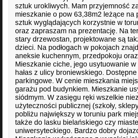
sztuk urokliwych. Mam przyjemność 
mieszkanie o pow 63,38m2 leżące na 
sztuk wyglądających korzystnie w tor
oraz zapraszam na prezentację. Na te
stary drzewostan, projektowane są ta
dzieci. Na podłogach w pokojach znajd
aneksie kuchennym, przedpokoju oraz ł
Mieszkanie ciche, jego usytuowanie w
hałas z ulicy broniewskiego. Dostępne 
parkingowe. W cenie mieszkania miej
garażu pod budynkiem. Mieszkanie us
siódmym. W zasięgu ręki wszelkie nie
użyteczności publicznej (szkoły, sklepy
pobliżu największy w toruniu park miej
także do lasku bielańskiego czy miast
uniwersyteckiego. Bardzo dobry dojaz