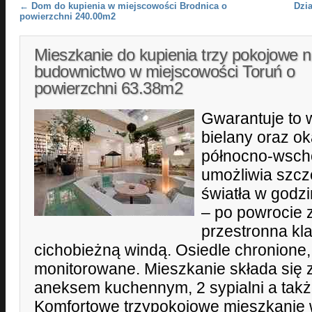
Post navigation
←
Dom do kupienia w miejscowości Brodnica o
Dzi
powierzchni 240.00m2
Mieszkanie do kupienia trzy pokojowe 
budownictwo w miejscowości Toruń o
powierzchni 63.38m2
Gwarantuje to 
bielany oraz ok
północno-wsch
umożliwia szcz
światła w godz
– po powrocie 
przestronna kl
cichobieżną windą. Osiedle chronione
monitorowane. Mieszkanie składa się 
aneksem kuchennym, 2 sypialni a takż
Komfortowe trzypokojowe mieszkanie 