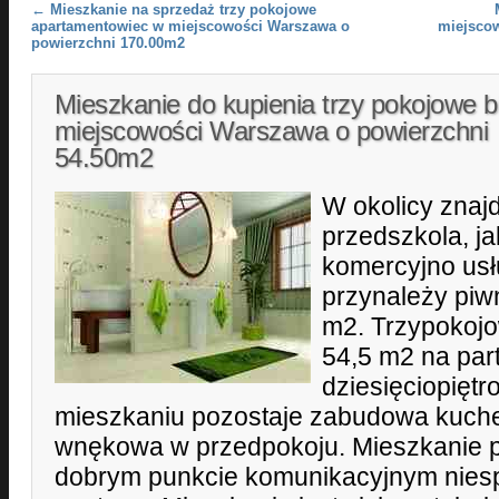
Post navigation
←
Mieszkanie na sprzedaż trzy pokojowe
apartamentowiec w miejscowości Warszawa o
miejsco
powierzchni 170.00m2
Mieszkanie do kupienia trzy pokojowe b
miejscowości Warszawa o powierzchni
54.50m2
W okolicy znajd
przedszkola, jak
komercyjno us
przynależy piw
m2. Trzypokoj
54,5 m2 na par
dziesięciopięt
mieszkaniu pozostaje zabudowa kuche
wnękowa w przedpokoju. Mieszkanie 
dobrym punkcie komunikacyjnym niesp