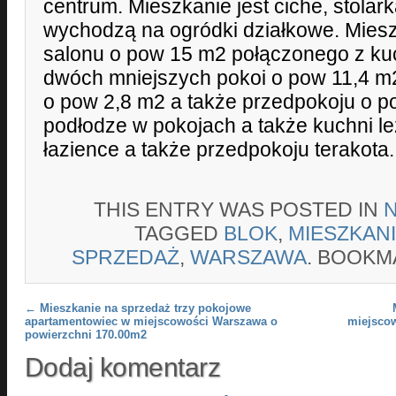
centrum. Mieszkanie jest ciche, stolar
wychodzą na ogródki działkowe. Mieszk
salonu o pow 15 m2 połączonego z ku
dwóch mniejszych pokoi o pow 11,4 m2 
o pow 2,8 m2 a także przedpokoju o p
podłodze w pokojach a także kuchni l
łazience a także przedpokoju terakota.
THIS ENTRY WAS POSTED IN
TAGGED
BLOK
,
MIESZKAN
SPRZEDAŻ
,
WARSZAWA
. BOOKM
Post navigation
←
Mieszkanie na sprzedaż trzy pokojowe
apartamentowiec w miejscowości Warszawa o
miejsco
powierzchni 170.00m2
Dodaj komentarz