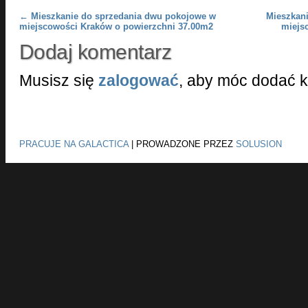
Post navigation
←
Mieszkanie do sprzedania dwu pokojowe w
Mieszkan
miejscowości Kraków o powierzchni 37.00m2
miejs
Dodaj komentarz
Musisz się
zalogować
, aby móc dodać 
PRACUJE NA GALACTICA
|
PROWADZONE PRZEZ
SOLUSION