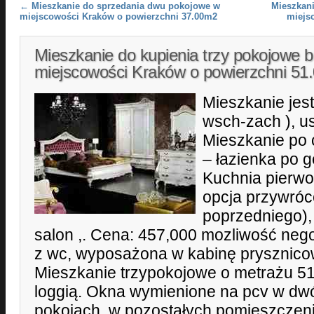
Post navigation
←
Mieszkanie do sprzedania dwu pokojowe w
Mieszkan
miejscowości Kraków o powierzchni 37.00m2
miejs
Mieszkanie do kupienia trzy pokojowe b
miejscowości Kraków o powierzchni 5
Mieszkanie jest
wsch-zach ), u
Mieszkanie po
– łazienka po 
Kuchnia pierwot
opcja przywróc
poprzedniego),
salon ,. Cena: 457,000 mozliwość nego
z wc, wyposażona w kabinę prysznicow
Mieszkanie trzypokojowe o metrażu 
loggią. Okna wymienione na pcv w dw
pokojach, w pozostałych pomieszczen