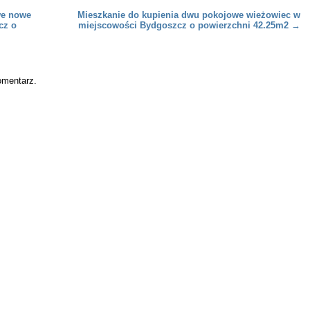
we nowe
Mieszkanie do kupienia dwu pokojowe wieżowiec w
cz o
miejscowości Bydgoszcz o powierzchni 42.25m2
→
omentarz.