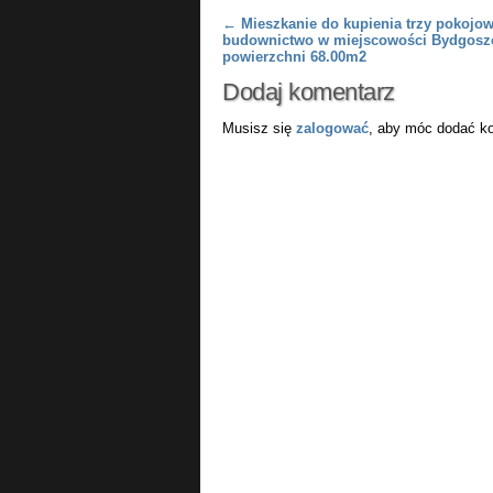
Post navigation
←
Mieszkanie do kupienia trzy pokojo
budownictwo w miejscowości Bydgosz
powierzchni 68.00m2
Dodaj komentarz
Musisz się
zalogować
, aby móc dodać k