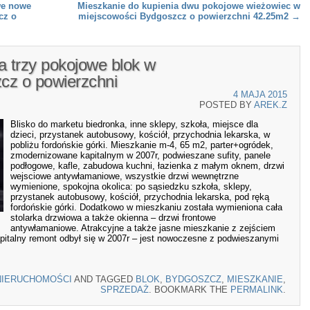
we nowe
Mieszkanie do kupienia dwu pokojowe wieżowiec w
cz o
miejscowości Bydgoszcz o powierzchni 42.25m2
→
a trzy pokojowe blok w
cz o powierzchni
4 MAJA 2015
POSTED BY
AREK.Z
Blisko do marketu biedronka, inne sklepy, szkoła, miejsce dla
dzieci, przystanek autobusowy, kościół, przychodnia lekarska, w
pobliżu fordońskie górki. Mieszkanie m-4, 65 m2, parter+ogródek,
zmodernizowane kapitalnym w 2007r, podwieszane sufity, panele
podłogowe, kafle, zabudowa kuchni, łazienka z małym oknem, drzwi
wejsciowe antywłamaniowe, wszystkie drzwi wewnętrzne
wymienione, spokojna okolica: po sąsiedzku szkoła, sklepy,
przystanek autobusowy, kościół, przychodnia lekarska, pod ręką
fordońskie górki. Dodatkowo w mieszkaniu została wymieniona cała
stolarka drzwiowa a także okienna – drzwi frontowe
antywłamaniowe. Atrakcyjne a także jasne mieszkanie z zejściem
apitalny remont odbył się w 2007r – jest nowoczesne z podwieszanymi
NIERUCHOMOŚCI
AND TAGGED
BLOK
,
BYDGOSZCZ
,
MIESZKANIE
,
SPRZEDAŻ
. BOOKMARK THE
PERMALINK
.