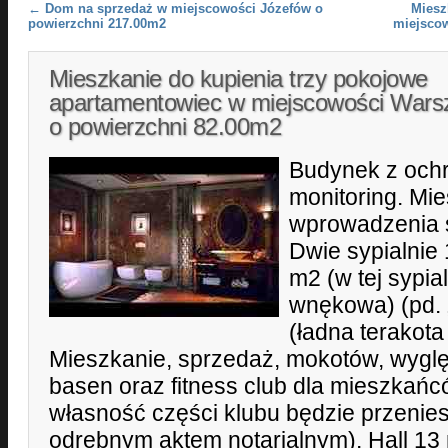
Post navigation
←
Dom na sprzedaż w miejscowości Józefów o
Miesz
powierzchni 217.00m2
miejsco
Mieszkanie do kupienia trzy pokojowe
apartamentowiec w miejscowości War
o powierzchni 82.00m2
Budynek z och
monitoring. Mi
wprowadzenia s
Dwie sypialnie 
m2 (w tej sypia
wnękowa) (pd. 
(ładna terakota
Mieszkanie, sprzedaż, mokotów, wyg
basen oraz fitness club dla mieszkań
własność części klubu będzie przenie
odrębnym aktem notarialnym). Hall 13