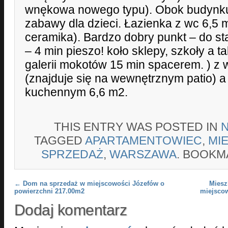
wnękowa nowego typu). Obok budynk
zabawy dla dzieci. Łazienka z wc 6,5 m
ceramika). Bardzo dobry punkt – do st
– 4 min pieszo! koło sklepy, szkoły a 
galerii mokotów 15 min spacerem. ) z 
(znajduje się na wewnętrznym patio) 
kuchennym 6,6 m2.
THIS ENTRY WAS POSTED IN
TAGGED
APARTAMENTOWIEC
,
MI
SPRZEDAŻ
,
WARSZAWA
. BOOKM
Post navigation
←
Dom na sprzedaż w miejscowości Józefów o
Miesz
powierzchni 217.00m2
miejsco
Dodaj komentarz