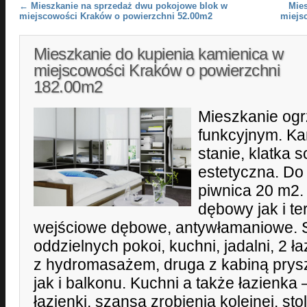
Post navigation
←
Mieszkanie na sprzedaż dwu pokojowe blok w
Mie
miejscowości Kraków o powierzchni 52.00m2
miejs
Mieszkanie do kupienia kamienica w
miejscowości Kraków o powierzchni
182.00m2
Mieszkanie og
funkcyjnym. Ka
stanie, klatka
estetyczna. Do
piwnica 20 m2.
dębowy jak i te
wejściowe dębowe, antywłamaniowe. S
oddzielnych pokoi, kuchni, jadalni, 2 
z hydromasażem, druga z kabiną prys
jak i balkonu. Kuchni a także łazienka
łazienki, szansa zrobienia kolejnej. sto