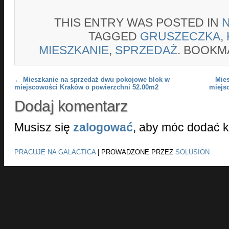
THIS ENTRY WAS POSTED IN
TAGGED
GRUSZECZKA
,
MIESZKANIE
,
SPRZEDAŻ
. BOOKM
Post navigation
←
Mieszkanie na sprzedaż dwu pokojowe blok w
Mie
miejscowości Kraków o powierzchni 52.00m2
miejs
Dodaj komentarz
Musisz się
zalogować
, aby móc dodać 
PRACUJE NA GALACTICA
|
PROWADZONE PRZEZ
SOLUSION