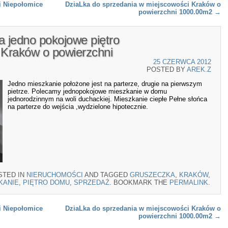
i Niepołomice
DziaLka do sprzedania w miejscowości Kraków o
powierzchni 1000.00m2
→
a jedno pokojowe piętro
Kraków o powierzchni
25 CZERWCA 2012
POSTED BY
AREK.Z
Jedno mieszkanie położone jest na parterze, drugie na pierwszym
pietrze. Polecamy jednopokojowe mieszkanie w domu
jednorodzinnym na woli duchackiej. Mieszkanie ciepłe Pełne słońca
na parterze do wejścia ,wydzielone hipotecznie.
STED IN
NIERUCHOMOŚCI
AND TAGGED
GRUSZECZKA
,
KRAKÓW
,
KANIE
,
PIĘTRO DOMU
,
SPRZEDAŻ
. BOOKMARK THE
PERMALINK
.
i Niepołomice
DziaLka do sprzedania w miejscowości Kraków o
powierzchni 1000.00m2
→