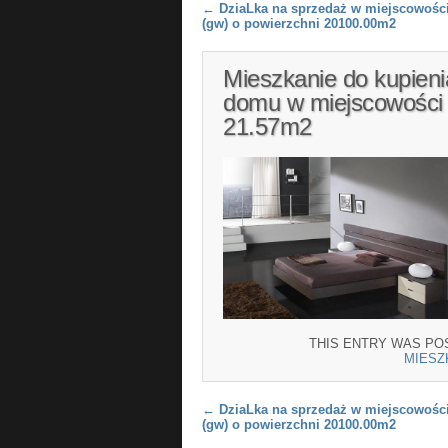
Post navigation
←
DziaLka na sprzedaż w miejscowośc
(gw) o powierzchni 20100.00m2
Mieszkanie do kupieni
domu w miejscowości 
21.57m2
THIS ENTRY WAS PO
MIESZ
Post navigation
←
DziaLka na sprzedaż w miejscowośc
(gw) o powierzchni 20100.00m2