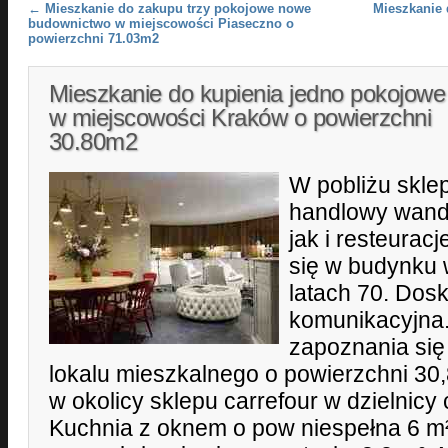
Post navigation
←
Mieszkanie do zakupu trzy pokojowe nowe
Mieszkanie
budownictwo w miejscowości Piaseczno o
powierzchni 71.03m2
Mieszkanie do kupienia jedno pokojowe
w miejscowości Kraków o powierzchni
30.80m2
W pobliżu sklep
handlowy wanda
jak i resteurac
się w budynk
latach 70. Dosk
komunikacyjna
zapoznania się
lokalu mieszkalnego o powierzchni 30,
w okolicy sklepu carrefour w dzielnicy
Kuchnia z oknem o pow niespełna 6 m