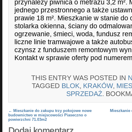
przynależy piwnica o metrażu 3,2 m². 
jednego przestronnego a także ustaw
prawie 18 m². Mieszkanie w stanie do
stolarka okienna, ściany do odmalowa
ogrzewanie, śmieci, woda, fundusz re
liczne linie tramwajowe a także autob
czynsz z funduszem remontowym wynos
Kontakt w sprawie oferty pod numerem 
THIS ENTRY WAS POSTED IN
TAGGED
BLOK
,
KRAKÓW
,
MIE
SPRZEDAŻ
. BOOKM
Post navigation
←
Mieszkanie do zakupu trzy pokojowe nowe
Mieszkanie
budownictwo w miejscowości Piaseczno o
powierzchni 71.03m2
Dodaj komentarz