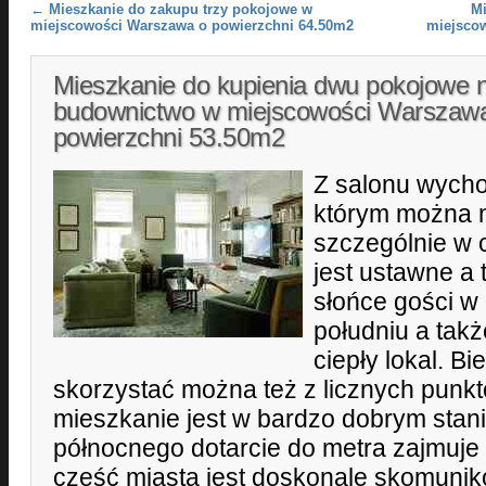
Post navigation
←
Mieszkanie do zakupu trzy pokojowe w
Mi
miejscowości Warszawa o powierzchni 64.50m2
miejsco
Mieszkanie do kupienia dwu pokojowe
budownictwo w miejscowości Warszaw
powierzchni 53.50m2
Z salonu wychod
którym można m
szczególnie w c
jest ustawne a 
słońce gości w
południu a takż
ciepły lokal. Bi
skorzystać można też z licznych pun
mieszkanie jest w bardzo dobrym stani
północnego dotarcie do metra zajmuje k
część miasta jest doskonale skomuni