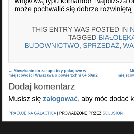
wnękową typu komandor. Najbliższa o
może pochwalić się dobrze rozwiniętą i
THIS ENTRY WAS POSTED IN
TAGGED
BIAŁOŁĘK
BUDOWNICTWO
,
SPRZEDAŻ
,
WA
Post navigation
←
Mieszkanie do zakupu trzy pokojowe w
Mi
miejscowości Warszawa o powierzchni 64.50m2
miejsco
Dodaj komentarz
Musisz się
zalogować
, aby móc dodać 
PRACUJE NA GALACTICA
|
PROWADZONE PRZEZ
SOLUSION