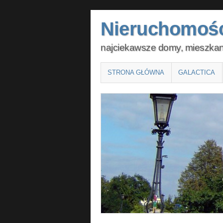
Nieruchomośc
najciekawsze domy, mieszkania
Main menu
SKIP
STRONA GŁÓWNA
GALACTICA
TO
CONTENT