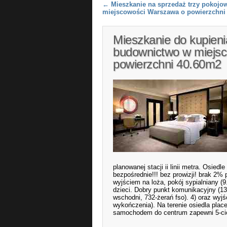
Post navigation
←
Mieszkanie na sprzedaż trzy pokojo
miejscowości Warszawa o powierzchni
Mieszkanie do kupien
budownictwo w miejs
powierzchni 40.60m2
planowanej stacji ii linii metra. Osiedl
bezpośrednie!!! bez prowizji! brak 2% 
wyjściem na loża, pokój sypialniany (9.
dzieci. Dobry punkt komunikacyjny (13
wschodni, 732-żerań fso). 4) oraz wyjśc
wykończenia). Na terenie osiedla plac
samochodem do centrum zapewni 5-ci