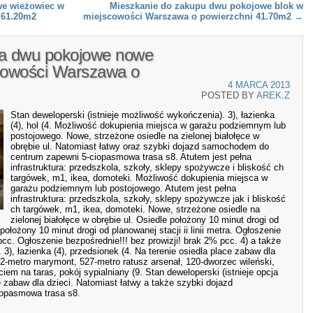
we wieżowiec w
Mieszkanie do zakupu dwu pokojowe blok w
 61.20m2
miejscowości Warszawa o powierzchni 41.70m2
→
ia dwu pokojowe nowe
cowości Warszawa o
4 MARCA 2013
POSTED BY
AREK.Z
Stan deweloperski (istnieje możliwość wykończenia). 3), łazienka
(4), hol (4. Możliwość dokupienia miejsca w garażu podziemnym lub
postojowego. Nowe, strzeżone osiedle na zielonej białołęce w
obrębie ul. Natomiast łatwy oraz szybki dojazd samochodem do
centrum zapewni 5-ciopasmowa trasa s8. Atutem jest pełna
infrastruktura: przedszkola, szkoły, sklepy spożywcze i bliskość ch
targówek, m1, ikea, domoteki. Możliwość dokupienia miejsca w
garażu podziemnym lub postojowego. Atutem jest pełna
infrastruktura: przedszkola, szkoły, sklepy spożywcze jak i bliskość
ch targówek, m1, ikea, domoteki. Nowe, strzeżone osiedle na
zielonej białołęce w obrębie ul. Osiedle położony 10 minut drogi od
e położony 10 minut drogi od planowanej stacji ii linii metra. Ogłoszenie
pcc. Ogłoszenie bezpośrednie!!! bez prowizji! brak 2% pcc. 4) a także
 3), łazienka (4), przedsionek (4. Na terenie osiedla place zabaw dla
2-metro marymont, 527-metro ratusz arsenał, 120-dworzec wileński,
iem na taras, pokój sypialniany (9. Stan deweloperski (istnieje opcja
e zabaw dla dzieci. Natomiast łatwy a także szybki dojazd
opasmowa trasa s8.