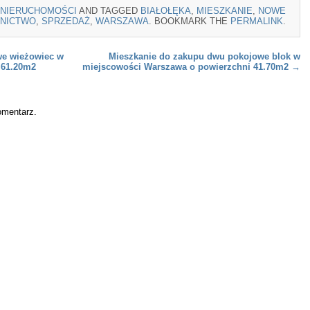
NIERUCHOMOŚCI
AND TAGGED
BIAŁOŁĘKA
,
MIESZKANIE
,
NOWE
NICTWO
,
SPRZEDAŻ
,
WARSZAWA
. BOOKMARK THE
PERMALINK
.
we wieżowiec w
Mieszkanie do zakupu dwu pokojowe blok w
 61.20m2
miejscowości Warszawa o powierzchni 41.70m2
→
omentarz.