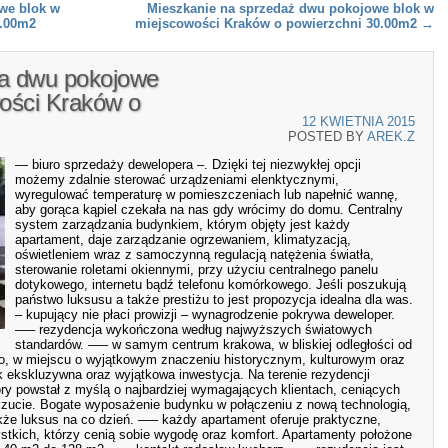
we blok w
Mieszkanie na sprzedaż dwu pokojowe blok w
4.00m2
miejscowości Kraków o powierzchni 30.00m2
→
ia dwu pokojowe
ości Kraków o
12 KWIETNIA 2015
POSTED BY
AREK.Z
— biuro sprzedaży dewelopera –. Dzięki tej niezwykłej opcji
możemy zdalnie sterować urządzeniami elenktycznymi,
wyregulować temperaturę w pomieszczeniach lub napełnić wannę,
aby gorąca kąpiel czekała na nas gdy wrócimy do domu. Centralny
system zarządzania budynkiem, którym objęty jest każdy
apartament, daje zarządzanie ogrzewaniem, klimatyzacją,
oświetleniem wraz z samoczynną regulacją natężenia światła,
sterowanie roletami okiennymi, przy użyciu centralnego panelu
dotykowego, internetu bądź telefonu komórkowego. Jeśli poszukują
państwo luksusu a także prestiżu to jest propozycja idealna dla was.
– kupujący nie płaci prowizji – wynagrodzenie pokrywa deweloper.
—– rezydencja wykończona według najwyższych światowych
standardów. —– w samym centrum krakowa, w bliskiej odległości od
o, w miejscu o wyjątkowym znaczeniu historycznym, kulturowym oraz
ekskluzywna oraz wyjątkowa inwestycja. Na terenie rezydencji
ry powstał z myślą o najbardziej wymagających klientach, ceniących
zucie. Bogate wyposażenie budynku w połączeniu z nową technologią,
e luksus na co dzień. —– każdy apartament oferuje praktyczne,
ystkich, którzy cenią sobie wygodę oraz komfort. Apartamenty położone