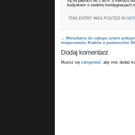
są na piętrach od 1 do 6, o metrażu 
budynkiem o siedmiu kondygnacjach na
THIS ENTRY WAS POSTED IN
NIE
Post navigation
←
Mieszkanie do zakupu cztero pokojo
miejscowości Kraków o powierzchni 9
Dodaj komentarz
Musisz się
zalogować
, aby móc dodać k