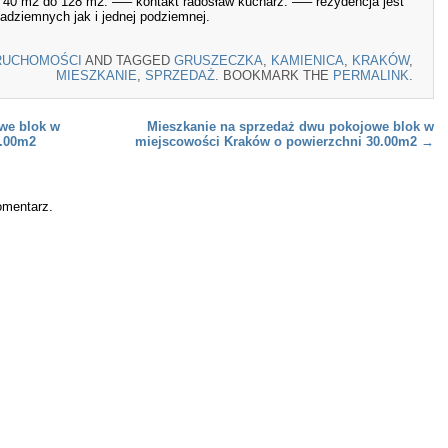
od 40 m2 do 128 m2. —– kontakt radosław kucharz. —– rezydencja jest
dziemnych jak i jednej podziemnej.
RUCHOMOŚCI
AND TAGGED
GRUSZECZKA
,
KAMIENICA
,
KRAKÓW
,
MIESZKANIE
,
SPRZEDAŻ
. BOOKMARK THE
PERMALINK
.
we blok w
Mieszkanie na sprzedaż dwu pokojowe blok w
4.00m2
miejscowości Kraków o powierzchni 30.00m2
→
omentarz.