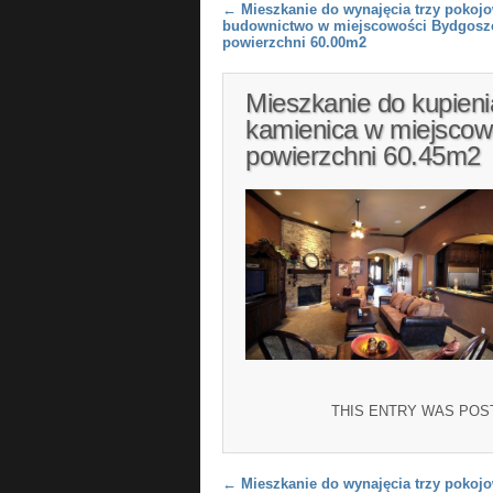
Post navigation
←
Mieszkanie do wynajęcia trzy pokoj
budownictwo w miejscowości Bydgosz
powierzchni 60.00m2
Mieszkanie do kupien
kamienica w miejscow
powierzchni 60.45m2
THIS ENTRY WAS POS
Post navigation
←
Mieszkanie do wynajęcia trzy pokoj