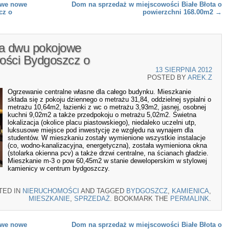
owe nowe
Dom na sprzedaż w miejscowości Białe Błota o
cz o
powierzchni 168.00m2
→
ia dwu pokojowe
ości Bydgoszcz o
13 SIERPNIA 2012
POSTED BY
AREK.Z
Ogrzewanie centralne własne dla całego budynku. Mieszkanie
składa się z pokoju dziennego o metrażu 31,84, oddzielnej sypialni o
metrażu 10,64m2, łazienki z wc o metrażu 3,93m2, jasnej, osobnej
kuchni 9,02m2 a także przedpokoju o metrażu 5,02m2. Świetna
lokalizacja (okolice placu piastowskiego), niedaleko uczelni utp,
luksusowe miejsce pod inwestycję ze względu na wynajem dla
studentów. W mieszkaniu zostały wymienione wszystkie instalacje
(co, wodno-kanalizacyjna, energetyczna), została wymieniona okna
(stolarka okienna pcv) a także drzwi centralne, na ścianach gładzie.
Mieszkanie m-3 o pow 60,45m2 w stanie deweloperskim w stylowej
kamienicy w centrum bydgoszczy.
TED IN
NIERUCHOMOŚCI
AND TAGGED
BYDGOSZCZ
,
KAMIENICA
,
MIESZKANIE
,
SPRZEDAŻ
. BOOKMARK THE
PERMALINK
.
owe nowe
Dom na sprzedaż w miejscowości Białe Błota o