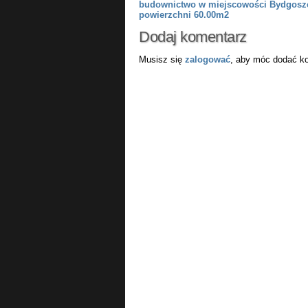
budownictwo w miejscowości Bydgosz
powierzchni 60.00m2
Dodaj komentarz
Musisz się
zalogować
, aby móc dodać k