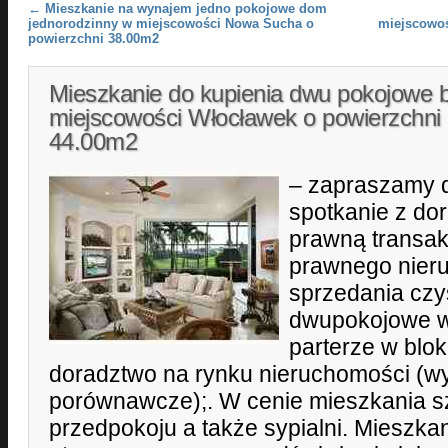
Post navigation
←
Mieszkanie na wynajem jedno pokojowe dom
jednorodzinny w miejscowości Nowa Sucha o
miejscowoś
powierzchni 38.00m2
Mieszkanie do kupienia dwu pokojowe 
miejscowości Włocławek o powierzchni
44.00m2
– zapraszamy d
spotkanie z do
prawną transakc
prawnego nier
sprzedania czy
dwupokojowe w
parterze w blo
doradztwo na rynku nieruchomości (wy
porównawcze);. W cenie mieszkania s
przedpokoju a także sypialni. Mieszkan