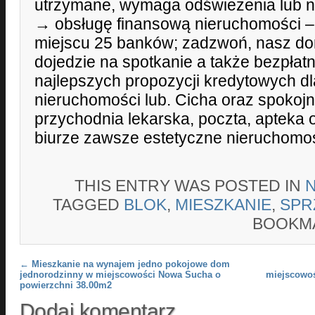
utrzymane, wymaga odświeżenia lub n
→ obsługę finansową nieruchomości –
miejscu 25 banków; zadzwoń, nasz do
dojedzie na spotkanie a także bezpłatn
najlepszych propozycji kredytowych d
nieruchomości lub. Cicha oraz spokojna
przychodnia lekarska, poczta, apteka
biurze zawsze estetyczne nieruchomośc
THIS ENTRY WAS POSTED IN
TAGGED
BLOK
,
MIESZKANIE
,
SPR
BOOKM
Post navigation
←
Mieszkanie na wynajem jedno pokojowe dom
jednorodzinny w miejscowości Nowa Sucha o
miejscowoś
powierzchni 38.00m2
Dodaj komentarz