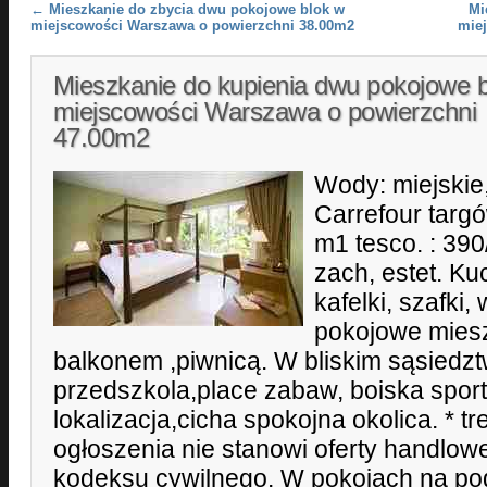
Post navigation
←
Mieszkanie do zbycia dwu pokojowe blok w
Mi
miejscowości Warszawa o powierzchni 38.00m2
mie
Mieszkanie do kupienia dwu pokojowe 
miejscowości Warszawa o powierzchni
47.00m2
Wody: miejskie,
Carrefour targ
m1 tesco. : 390/
zach, estet. Ku
kafelki, szafki,
pokojowe miesz
balkonem ,piwnicą. W bliskim sąsiedztw
przedszkola,place zabaw, boiska spor
lokalizacja,cicha spokojna okolica. * t
ogłoszenia nie stanowi oferty handlow
kodeksu cywilnego. W pokojach na pod