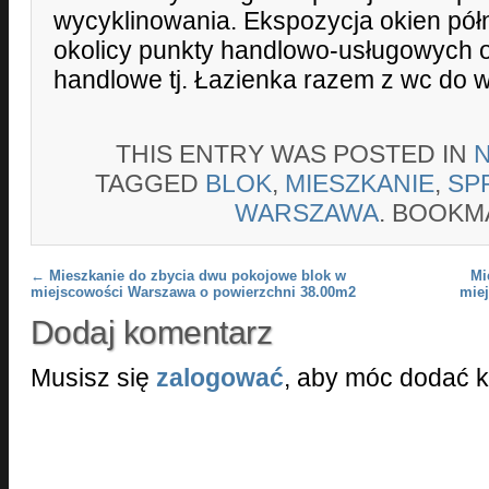
wycyklinowania. Ekspozycja okien pó
okolicy punkty handlowo-usługowych o
handlowe tj. Łazienka razem z wc do w
THIS ENTRY WAS POSTED IN
TAGGED
BLOK
,
MIESZKANIE
,
SP
WARSZAWA
. BOOKM
Post navigation
←
Mieszkanie do zbycia dwu pokojowe blok w
Mi
miejscowości Warszawa o powierzchni 38.00m2
mie
Dodaj komentarz
Musisz się
zalogować
, aby móc dodać 