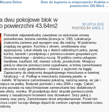
 Mszana Dolna
Dom do kupienia w miejscowości Kraków o
powierzchni 220.00m2
→
ia dwu pokojowe blok w
o powierzchni 43.64m2
30 LIPCA 2015
POSTED BY
AREK.Z
Pośrednik odpowiedzialny zawodowo za wykonanie umowy
pośrednictwa: bożena ziembla (licencja nr: 230). Lokalizacja
znakomita zarówno pod wynajem oraz dla rodziny. W podziemiu
znajdują się garaże. Kuchnia z oknem, umeblowana oraz
wyposażona. Lokal składa się z dwóch oddzielnych pokoi, jasnej
kuchni, łazienki i przedpokoju z pomieszczeniem gospodarczym.
Grota-roweckiego – dzielnica ruczaj. W pobliżu centra usługowo-
handlowe, kaufland, lidl, również szkoły, przedszkole. Mniejszy
pokój to obecnie pomieszczenie sypialniane, w której zamontowano
obszerne szafy garderobiane – również z wyjściem na loggię.
Zapraszamy do obejrzenia dwupokojowego mieszkania w świetnej
lokalizacji – ul. Podłogi w mieszkaniu stanowią panele, w
 – kafelki. W łazience zamontowano pokaźną, narożną wannę, wc jak i
iejsce na pralkę. Budynek pochodzi z roku 2004 z cegły. Całość
czona pozwala na natychmiastowe zamieszkanie bez dodatkowych
wie oferty: monika. W przedpokoju dość okazałe pomieszczenie
owany z nasadzonymi krzewami oraz drzewkami. Duży pokój z
 ustawny oraz jasny. Zamontowano drzwi antywłamaniowe. Przed nim
liższa część ruczaju dlatego dojazd do centrum zajmuje niewiele czasu.
rodzony.