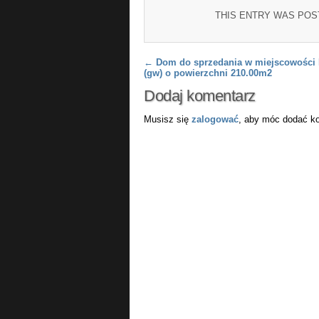
THIS ENTRY WAS POS
Post navigation
←
Dom do sprzedania w miejscowości
(gw) o powierzchni 210.00m2
Dodaj komentarz
Musisz się
zalogować
, aby móc dodać k