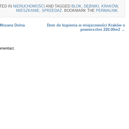
TED IN
NIERUCHOMOŚCI
AND TAGGED
BLOK
,
DĘBNIKI
,
KRAKÓW
,
MIESZKANIE
,
SPRZEDAŻ
. BOOKMARK THE
PERMALINK
.
 Mszana Dolna
Dom do kupienia w miejscowości Kraków o
powierzchni 220.00m2
→
omentarz.