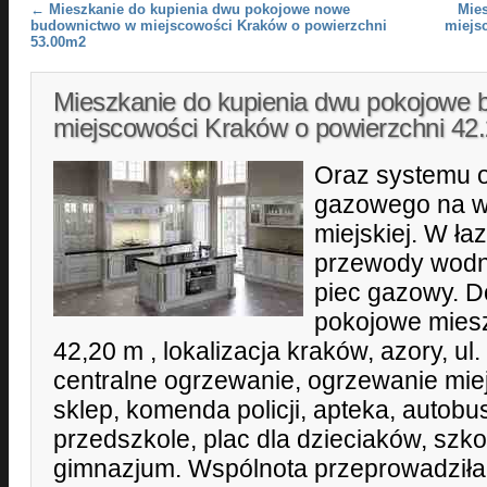
Post navigation
←
Mieszkanie do kupienia dwu pokojowe nowe
Mie
budownictwo w miejscowości Kraków o powierzchni
miejs
53.00m2
Mieszkanie do kupienia dwu pokojowe 
miejscowości Kraków o powierzchni 4
Oraz systemu 
gazowego na wo
miejskiej. W ł
przewody wod
piec gazowy. D
pokojowe miesz
42,20 m , lokalizacja kraków, azory, ul. 
centralne ogrzewanie, ogrzewanie miej
sklep, komenda policji, apteka, autobu
przedszkole, plac dla dzieciaków, szk
gimnazjum. Wspólnota przeprowadziła 