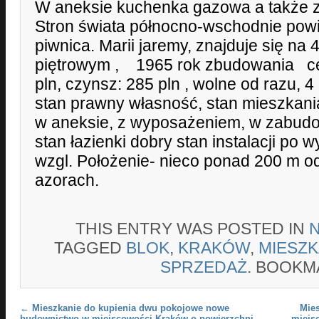
W aneksie kuchenka gazowa a także
Stron świata północno-wschodnie pow
piwnica. Marii jaremy, znajduje się na 4
piętrowym , 1965 rok zbudowania ce
pln, czynsz: 285 pln , wolne od razu, 4
stan prawny własność, stan mieszkani
w aneksie, z wyposażeniem, w zabudo
stan łazienki dobry stan instalacji po
wzgl. Położenie- nieco ponad 200 m od
azorach.
THIS ENTRY WAS POSTED IN
TAGGED
BLOK
,
KRAKÓW
,
MIESZK
SPRZEDAŻ
. BOOKM
Post navigation
←
Mieszkanie do kupienia dwu pokojowe nowe
Mie
budownictwo w miejscowości Kraków o powierzchni
miejs