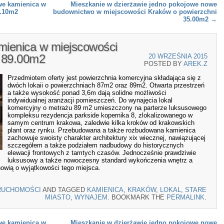
we kamienica w
Mieszkanie w dzierżawie jedno pokojowe nowe
1.10m2
budownictwo w miejscowości Kraków o powierzchni
35.00m2
→
mienica w miejscowości
 89.00m2
20 WRZEŚNIA 2015
POSTED BY
AREK.Z
Przedmiotem oferty jest powierzchnia komercyjna składająca się z
dwóch lokaii o powierzchniach 87m2 oraz 89m2. Otwarta przestrzeń
a także wysokość ponad 3,6m dają solidne możliwości
indywidualnej aranżacji pomieszczeń. Do wynajęcia lokal
komercyjny o metrażu 89 m2 umieszczony na parterze luksusowego
kompleksu rezydencja parkside kopernika 8, zlokalizowanego w
samym centrum krakowa, zaledwie kilka kroków od krakowskich
plant oraz rynku. Przebudowana a także rozbudowana kamienica
zachowuje swoisty charakter architektury xix wiecznej, nawiązującej
szczegółem a także podziałem nadbudowy do historycznych
elewacji frontowych z tamtych czasów. Jednocześnie prawdziwie
luksusowy a także nowoczesny standard wykończenia wnętrz a
nowią o wyjątkowości tego miejsca.
RUCHOMOŚCI
AND TAGGED
KAMIENICA
,
KRAKÓW
,
LOKAL
,
STARE
MIASTO
,
WYNAJEM
. BOOKMARK THE
PERMALINK
.
we kamienica w
Mieszkanie w dzierżawie jedno pokojowe nowe