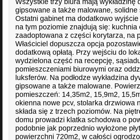
Wszystkie trzy biura mają wykładzinę
gipsowane a także malowane, solidne 
Ostatni gabinet ma dodatkowo wyjście
na tym poziomie znajdują się: kuchnia
zaadoptowana z części korytarza, na p
Właściciel dopuszcza opcja pozostawi
dodatkową opłatą. Przy wejściu do loka
wydzielona część na recepcję, sąsia
pomieszczeniami biurowymi oraz oddzi
luksferów. Na podłodze wykładzina d
gipsowane a także malowane. Powierz
pomieszczeń: 14,35m2, 15,9m2, 15,5m
okienna nowe pcv, stolarka drzwiowa 
składa się z trzech poziomów. Na piętr
domu prowadzi klatka schodowa o po
podobnie jak poprzednio wyłożone płyt
powierzchni 720m2, w całości ogrodzon