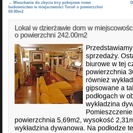
Post navigation
←
Mieszkanie do zbycia trzy pokojowe nowe
D
budownictwo w miejscowości Toruń o powierzchni
69.00m2
Lokal w dzierżawie dom w miejscowości
o powierzchni 242.00m2
Przedstawiamy 
sprzedaży. Ost
biurowe w tej c
powierzchnia 3
również wykła
gipsowane a t
podłogach w o
wykładzina dy
Pomieszczenie
powierzchnia 5,69m2, wysokość 2,31m
wykładzina dywanowa. Na podłodze ter