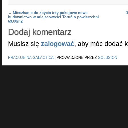
Post navigation
←
Mieszkanie do zbycia trzy pokojowe nowe
D
budownictwo w miejscowości Toruń o powierzchni
69.00m2
Dodaj komentarz
Musisz się
zalogować
, aby móc dodać 
PRACUJE NA GALACTICA
|
PROWADZONE PRZEZ
SOLUSION