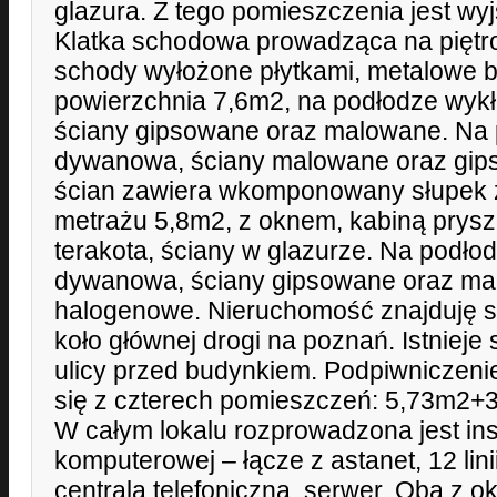
glazura. Z tego pomieszczenia jest wyj
Klatka schodowa prowadząca na piętro
schody wyłożone płytkami, metalowe ba
powierzchnia 7,6m2, na podłodze wyk
ściany gipsowane oraz malowane. Na 
dywanowa, ściany malowane oraz gip
ścian zawiera wkomponowany słupek z
metrażu 5,8m2, z oknem, kabiną prys
terakota, ściany w glazurze. Na podło
dywanowa, ściany gipsowane oraz mal
halogenowe. Nieruchomość znajduję si
koło głównej drogi na poznań. Istniej
ulicy przed budynkiem. Podpiwniczenie
się z czterech pomieszczeń: 5,73m2
W całym lokalu rozprowadzona jest inst
komputerowej – łącze z astanet, 12 lini
centrala telefoniczna, serwer. Oba z o