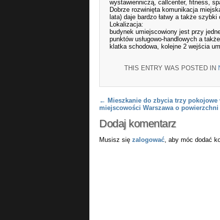
wystawienniczą, callcenter, fitness, sp
Dobrze rozwinięta komunikacja miejsk
lata) daje bardzo łatwy a także szyb
Lokalizacja:
budynek umiejscowiony jest przy jedne
punktów usługowo-handlowych a także o
klatka schodowa, kolejne 2 wejścia u
THIS ENTRY WAS POSTED IN
Post navigation
←
Mieszkanie do zbycia trzy pokojowe
miejscowości Warszawa o powierzchni
Dodaj komentarz
Musisz się
zalogować
, aby móc dodać k