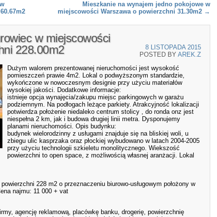
 w
Mieszkanie na wynajem jedno pokojowe w
 60.67m2
miejscowości Warszawa o powierzchni 31.30m2
→
urowiec w miejscowości
hni 228.00m2
8 LISTOPADA 2015
POSTED BY
AREK.Z
Dużym walorem prezentowanej nieruchomości jest wysokość
pomieszczeń prawie 4m2. Lokal o podwyższonym standardzie,
wykończone w nowoczesnym designie przy użyciu materiałów
wysokiej jakości. Dodatkowe informacje:
istnieje opcja wynajęcia/zakupu miejsc parkingowych w garażu
podziemnym. Na podłogach leżące parkiety. Atrakcyjność lokalizacji
potwierdza położenie niedaleko centrum stolicy , do ronda onz jest
niespełna 2 km, jak i budowa drugiej linii metra. Dysponujemy
planami nieruchomości. Opis budynku:
budynek wielorodzinny z usługami znajduje się na bliskiej woli, u
zbiegu ulic kasprzaka oraz płockiej wybudowano w latach 2004-2005
przy użyciu technologii szkieletu monolitycznego. Wiekszość
powierzchni to open space, z możliwością własnej aranżacji. Lokal
 o powierzchni 228 m2 o przeznaczeniu biurowo-usługowym położony w
ena najmu: 11 000 + vat
 firmy, agencję reklamową, placówkę banku, drogerię, powierzchnię