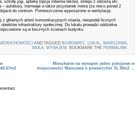
a, szkołę jogi, aptekę (opcja robienia leków), sklepu z odzieżą etc.
a – autobusy, tramwaje a także przystanek metra (za nieco ponad 2
ki dojazd do centrum. Pomieszczenia wyposażone w wentylację.
j z głównych arterii komunikacyjnych miasta, nieopodal licznych
biektów infrastruktury społecznej. Do lokalu prowadzi oddzielna
miejscowione są w bocznych ścianach budynku.
NIERUCHOMOŚCI
AND TAGGED
BIUROWIEC
,
LOKAL
,
WARSZAWA
,
WOLA
,
WYNAJEM
. BOOKMARK THE
PERMALINK
.
 w
Mieszkanie na wynajem jedno pokojowe w
 60.67m2
miejscowości Warszawa o powierzchni 31.30m2
→
omentarz.