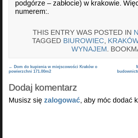
podgórze – zabłocie) w krakowie. Więc
numerem:.
THIS ENTRY WAS POSTED IN
TAGGED
BIUROWIEC
,
KRAKÓ
WYNAJEM
. BOOKM
Post navigation
←
Dom do kupienia w miejscowości Kraków o
powierzchni 171.00m2
budownict
Dodaj komentarz
Musisz się
zalogować
, aby móc dodać 