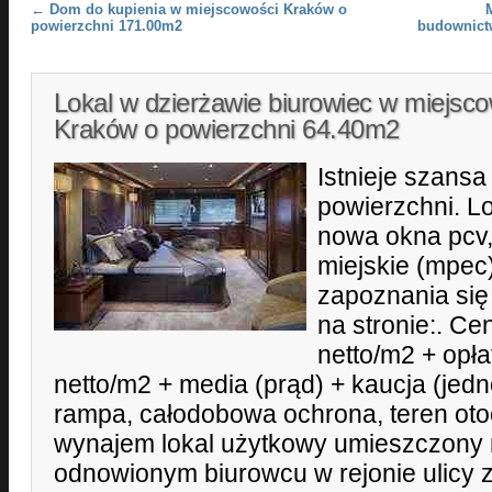
Post navigation
←
Dom do kupienia w miejscowości Kraków o
powierzchni 171.00m2
budownict
Lokal w dzierżawie biurowiec w miejsc
Kraków o powierzchni 64.40m2
Istnieje szansa
powierzchni. Lo
nowa okna pcv,
miejskie (mpec
zapoznania się 
na stronie:. Ce
netto/m2 + opła
netto/m2 + media (prąd) + kaucja (jed
rampa, całodobowa ochrona, teren ot
wynajem lokal użytkowy umieszczony na
odnowionym biurowcu w rejonie ulicy z