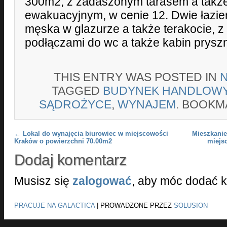
300m2, z zadaszonym tarasem a takż
ewakuacyjnym, w cenie 12. Dwie łazie
męska w glazurze a także terakocie,
podłączami do wc a także kabin prysz
THIS ENTRY WAS POSTED IN
TAGGED
BUDYNEK HANDLOW
SĄDROŻYCE
,
WYNAJEM
. BOOKM
Post navigation
←
Lokal do wynajęcia biurowiec w miejscowości
Mieszkanie
Kraków o powierzchni 70.00m2
miejs
Dodaj komentarz
Musisz się
zalogować
, aby móc dodać 
PRACUJE NA GALACTICA
|
PROWADZONE PRZEZ
SOLUSION