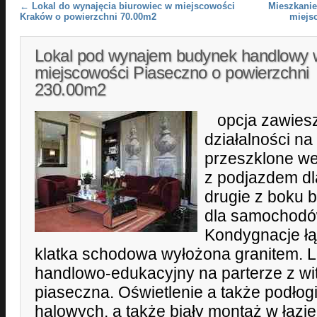
Post navigation
←
Lokal do wynajęcia biurowiec w miejscowości
Mieszkanie
Kraków o powierzchni 70.00m2
miejs
Lokal pod wynajem budynek handlowy 
miejscowości Piaseczno o powierzchni
230.00m2
opcja zawiesz
działalności n
przeszklone wej
z podjazdem dl
drugie z boku 
dla samochodó
Kondygnacje ł
klatka schodowa wyłożona granitem. 
handlowo-edukacyjny na parterze z wi
piaseczna. Oświetlenie a także podłog
halowych, a także biały montaż w łaz