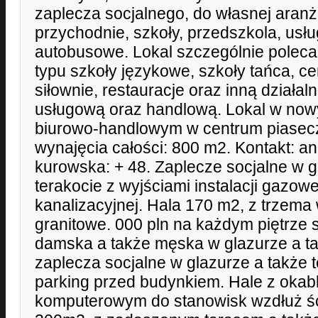
zaplecza socjalnego, do własnej aranż
przychodnie, szkoły, przedszkola, usług
autobusowe. Lokal szczególnie poleca
typu szkoły językowe, szkoły tańca, cen
siłownie, restauracje oraz inną działa
usługową oraz handlową. Lokal w no
biurowo-handlowym w centrum piasecz
wynajęcia całości: 800 m2. Kontakt: a
kurowska: + 48. Zaplecze socjalne w g
terakocie z wyjściami instalacji gazowe
kanalizacyjnej. Hala 170 m2, z trzema 
granitowe. 000 pln na każdym piętrze s
damska a także męska w glazurze a tak
zaplecza socjalne w glazurze a także 
parking przed budynkiem. Hale z oka
komputerowym do stanowisk wzdłuż ścia