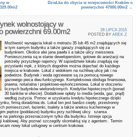
nny w
DziaLka do zbycia w miejscowości Kraków o
 329.00m2
powierzchni 47000.00m2
→
ynek wolnostojący w
o powierzchni 69.00m2
28 LIPCA 2015
POSTED BY
AREK.Z
Możliwość wynajęcia lokali o metrażu 35 lub 45 m2 znajdujących się
w tym samym budynku a także garaży znajdujących się za
budynkiem. Okolice alei jana pawła ii a także ulicy meissnera.
Pomieszczenia są w stanie deweloperskim, gotowe do aranżacji na
potrzeby przyszłego najemcy. W sąsiedztwie lokalu znajdują się
przystanki mpk, z których dogodnie można dojechać do każdego
miejsca w krakowie. Lokal z widokiem na ruchliwą ulicę jak i na
podwórze. Budynek i woda ogrzewane są za pomocą nowego
gazowego pieca dwu-funkcyjnego. Kompleksowa obsługa finansowa,
prawna, notarialna i projektowo-wykończeniowa. Lokal w otoczeniu
licznych budynków wielorodzinnych. Kredytów hipotecznych (ponad
30 banków w ofercie). Dodatkowe opłaty to media (woda, gaz, prąd)
według zużycia. Pomoc w uzyskaniu kredytu hipotecznego dzięki
nku, firmą doradztwa ds. Lokal ten jest bardzo ciepły, przestronny
ych pomieszczeń, łazienki, toalety a także aneksu kuchennego w
gim piętrze (poddasze) budynku przy ruchliwej ulicy. szansa
e na parkingu przeznaczonym tylko dla budynku. Istnieje opcja
izji kablowej. Aby poznać szczegóły skontaktuj się z agentem:. Termin
olecam nowy lokal usługowy w centrum krakowa.