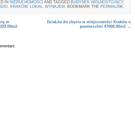
ED IN
NIERUCHOMOŚCI
AND TAGGED
BUDYNEK WOLNOSTOJĄCY
,
RZKI
,
KRAKÓW
,
LOKAL
,
WYNAJEM
. BOOKMARK THE
PERMALINK
.
nny w
DziaLka do zbycia w miejscowości Kraków o
 329.00m2
powierzchni 47000.00m2
→
omentarz.