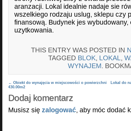
aranzacji. Lokal idealnie nadaje sie r
wszelkiego rodzaju uslug, sklepu czy
finansową. Budynek jes wybudowany,
uzytkowania.
THIS ENTRY WAS POSTED IN
TAGGED
BLOK
,
LOKAL
,
W
WYNAJEM
. BOOKM
Post navigation
←
Obiekt do wynajęcia w miejscowości o powierzchni
Lokal do n
430.00m2
Dodaj komentarz
Musisz się
zalogować
, aby móc dodać 