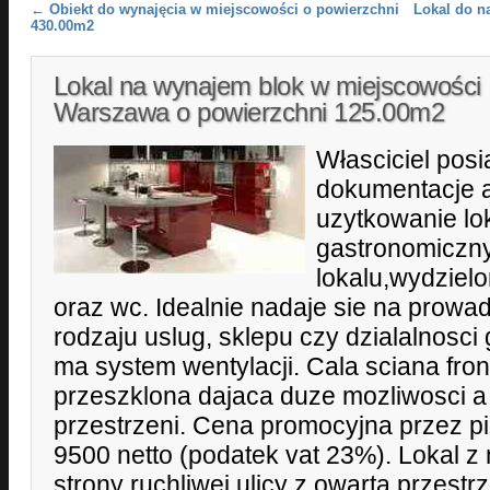
Post navigation
←
Obiekt do wynajęcia w miejscowości o powierzchni
Lokal do n
430.00m2
Lokal na wynajem blok w miejscowości
Warszawa o powierzchni 125.00m2
Własciciel pos
dokumentacje a
uzytkowanie lok
gastronomiczny
lokalu,wydziel
oraz wc. Idealnie nadaje sie na prowa
rodzaju uslug, sklepu czy dzialalnosci
ma system wentylacji. Cala sciana fro
przeszklona dajaca duze mozliwosci a
przestrzeni. Cena promocyjna przez p
9500 netto (podatek vat 23%). Lokal z
strony ruchliwej ulicy z owarta przestr