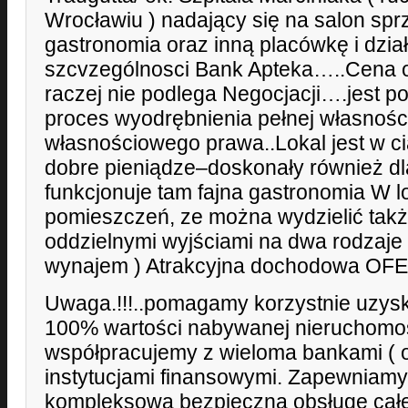
Wrocławiu ) nadający się na salon spr
gastronomia oraz inną placówkę i dział
szcvzególnosci Bank Apteka…..Cena ofe
raczej nie podlega Negocjacji….jest p
proces wyodrębnienia pełnej własnośc
własnościowego prawa..Lokal jest w c
dobre pieniądze–doskonały również dl
funkcjonuje tam fajna gastronomia W lok
pomieszczeń, ze można wydzielić takż
oddzielnymi wyjściami na dwa rodzaje 
wynajem ) Atrakcyjna dochodowa OFER
Uwaga.!!!..pomagamy korzystnie uzysk
100% wartości nabywanej nieruchomo
współpracujemy z wieloma bankami ( o
instytucjami finansowymi. Zapewniamy
kompleksową bezpieczną obsługę całej