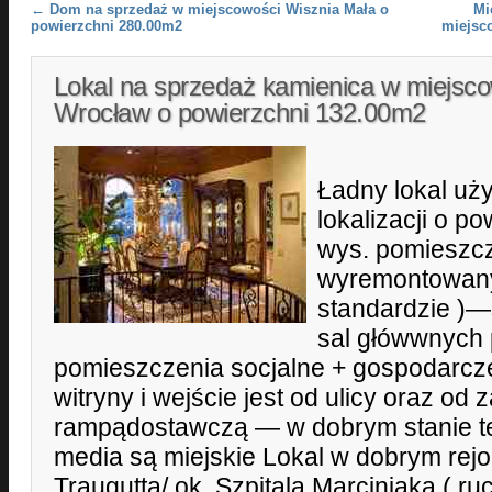
Post navigation
←
Dom na sprzedaż w miejscowości Wisznia Mała o
Mi
powierzchni 280.00m2
miejsc
Lokal na sprzedaż kamienica w miejsc
Wrocław o powierzchni 132.00m2
Ładny lokal uż
lokalizacji o p
wys. pomieszcz
wyremontowan
standardzie )—
sal główwnych
pomieszczenia socjalne + gospodarcz
witryny i wejście jest od ulicy oraz od 
rampądostawczą — w dobrym stanie te
media są miejskie Lokal w dobrym rejo
Traugutta/ ok. Szpitala Marciniaka ( ru