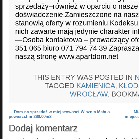
sprzedaży–również w oparciu o nasze 
doświadczenie.Zamieszczone na naszy
stanowią oferty w rozumieniu Kodeks
nich zawarte mają jedynie charakter 
—Osoba kontaktowa – prowadzący ofer
351 065 biuro 071 794 74 39 Zaprasz
naszą stronę www.apartdom.net
THIS ENTRY WAS POSTED IN
TAGGED
KAMIENICA
,
KŁOD
WROCŁAW
. BOOKM
Post navigation
←
Dom na sprzedaż w miejscowości Wisznia Mała o
Mi
powierzchni 280.00m2
miejsc
Dodaj komentarz