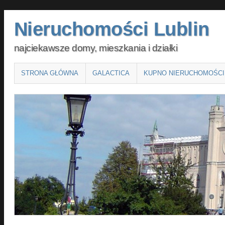
Nieruchomości Lublin
najciekawsze domy, mieszkania i działki
Main menu
SKIP
STRONA GŁÓWNA
GALACTICA
KUPNO NIERUCHOMOŚCI
TO
CONTENT