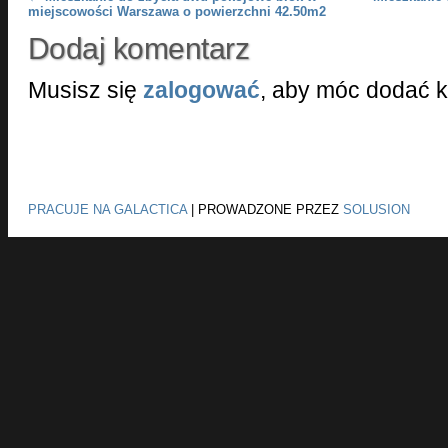
Post navigation
miejscowości Warszawa o powierzchni 42.50m2
Dodaj komentarz
Musisz się
zalogować
, aby móc dodać 
PRACUJE NA GALACTICA
|
PROWADZONE PRZEZ
SOLUSION