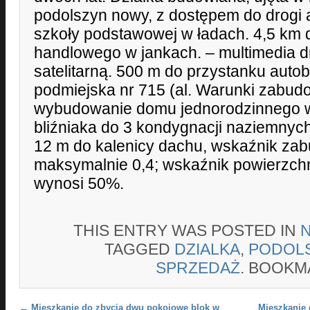
podolszyn nowy, z dostępem do drogi a
szkoły podstawowej w ładach. 4,5 km 
handlowego w jankach. – multimedia d
satelitarną. 500 m do przystanku autobu
podmiejska nr 715 (al. Warunki zabu
wybudowanie domu jednorodzinnego w
bliźniaka do 3 kondygnacji naziemnych
12 m do kalenicy dachu, wskaźnik za
maksymalnie 0,4; wskaźnik powierzchn
wynosi 50%.
THIS ENTRY WAS POSTED IN
TAGGED
DZIALKA
,
PODOL
SPRZEDAŻ
. BOOKM
←
Mieszkanie do zbycia dwu pokojowe blok w
Mieszkanie 