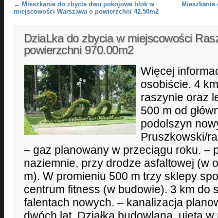
Post navigation
←
Mieszkanie do zbycia dwu pokojowe blok w
Mieszkanie 
miejscowości Warszawa o powierzchni 42.50m2
DziaLka do zbycia w miejscowości Ras
powierzchni 970.00m2
Więcej informacj
osobiście. 4 k
raszynie oraz l
500 m od główn
podolszyn nowy
Pruszkowski/ra
– gaz planowany w przeciągu roku. –
naziemnie, przy drodze asfaltowej (w o
m). W promieniu 500 m trzy sklepy sp
centrum fitness (w budowie). 3 km do 
falentach nowych. – kanalizacja plan
dwóch lat. Działka budowlana, ujęta w