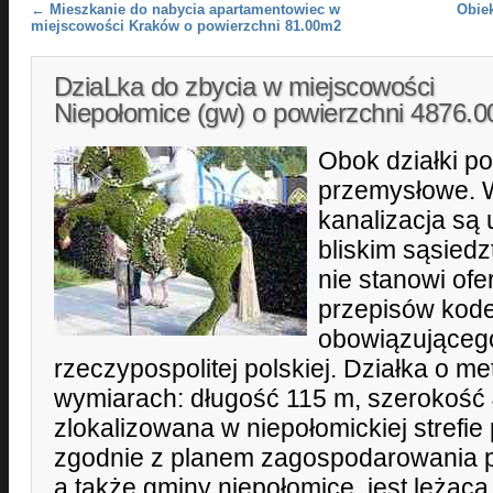
Post navigation
←
Mieszkanie do nabycia apartamentowiec w
Obie
miejscowości Kraków o powierzchni 81.00m2
DziaLka do zbycia w miejscowości
Niepołomice (gw) o powierzchni 4876.
Obok działki p
przemysłowe. W
kanalizacja są
bliskim sąsiedz
nie stanowi ofe
przepisów kod
obowiązującego
rzeczypospolitej polskiej. Działka o me
wymiarach: długość 115 m, szerokość 
zlokalizowana w niepołomickiej strefie
zgodnie z planem zagospodarowania p
a także gminy niepołomice, jest leżą