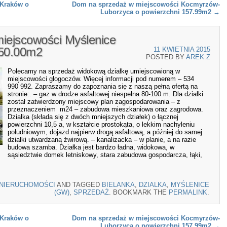
 Kraków o
Dom na sprzedaż w miejscowości Kocmyrzów-
Luborzyca o powierzchni 157.99m2
→
miejscowości Myślenice
050.00m2
11 KWIETNIA 2015
POSTED BY
AREK.Z
Polecamy na sprzedaż widokową działkę umiejscowioną w
miejscowości głogoczów. Więcej informacji pod numerem – 534
990 992. Zapraszamy do zapoznania się z naszą pełną ofertą na
stronie:. – gaz w drodze asfaltowej niespełna 80-100 m. Dla działki
został zatwierdzony miejscowy plan zagospodarowania – z
przeznaczeniem m24 – zabudowa mieszkaniowa oraz zagrodowa.
Działka (składa się z dwóch mniejszych działek) o łącznej
powierzchni 10,5 a, w kształcie prostokąta, o lekkim nachyleniu
południowym, dojazd najpierw drogą asfaltową, a później do samej
działki utwardzaną żwirową. – kanalizacka – w planie, a na razie
budowa szamba. Działka jest bardzo ładna, widokowa, w
sąsiedztwie domek letniskowy, stara zabudowa gospodarcza, łąki,
NIERUCHOMOŚCI
AND TAGGED
BIELANKA
,
DZIALKA
,
MYŚLENICE
(GW)
,
SPRZEDAŻ
. BOOKMARK THE
PERMALINK
.
 Kraków o
Dom na sprzedaż w miejscowości Kocmyrzów-
Luborzyca o powierzchni 157.99m2
→