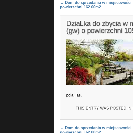
Post navigation
←
Dom do sprzedania w miejscowości
powierzchni 162.00m2
DziaLka do zbycia w 
(gw) o powierzchni 1
pola, las.
THIS ENTRY WAS POSTED IN
Post navigation
←
Dom do sprzedania w miejscowości
powierzchni 162.00m2