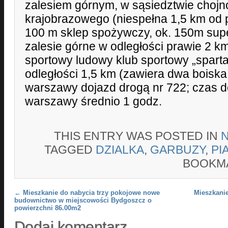
zalesiem górnym, w sąsiedztwie choj
krajobrazowego (niespełna 1,5 km od p
100 m sklep spożywczy, ok. 150m supe
zalesie górne w odległości prawie 2 km,
sportowy ludowy klub sportowy „spart
odległości 1,5 km (zawiera dwa boiska 
warszawy dojazd drogą nr 722; czas 
warszawy średnio 1 godz.
THIS ENTRY WAS POSTED IN
TAGGED
DZIALKA
,
GARBUZY
,
PI
BOOKM
Post navigation
←
Mieszkanie do nabycia trzy pokojowe nowe
Mieszkanie
budownictwo w miejscowości Bydgoszcz o
powierzchni 86.00m2
Dodaj komentarz