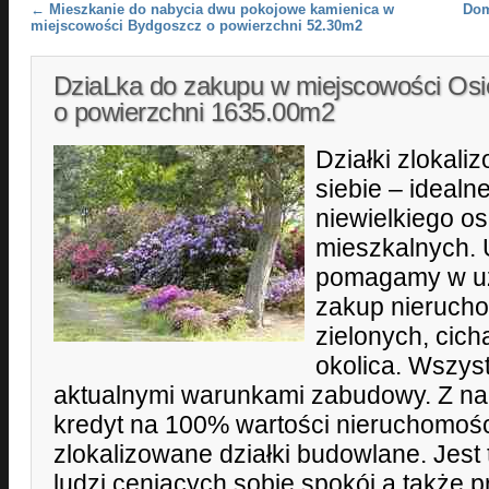
Post navigation
←
Mieszkanie do nabycia dwu pokojowe kamienica w
Dom
miejscowości Bydgoszcz o powierzchni 52.30m2
DziaLka do zakupu w miejscowości Osi
o powierzchni 1635.00m2
Działki zlokal
siebie – idealn
niewielkiego o
mieszkalnych. 
pomagamy w uz
zakup nieruch
zielonych, cich
okolica. Wszys
aktualnymi warunkami zabudowy. Z n
kredyt na 100% wartości nieruchomośc
zlokalizowane działki budowlane. Jest t
ludzi ceniących sobie spokój a także