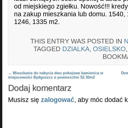
od miejskiego zgiełku. Nowość!!! kred
na zakup mieszkania lub domu. 1540, 
1246, 1335 m2.
THIS ENTRY WAS POSTED IN
TAGGED
DZIALKA
,
OSIELSKO
BOOKM
Post navigation
←
Mieszkanie do nabycia dwu pokojowe kamienica w
Dom
miejscowości Bydgoszcz o powierzchni 52.30m2
Dodaj komentarz
Musisz się
zalogować
, aby móc dodać 