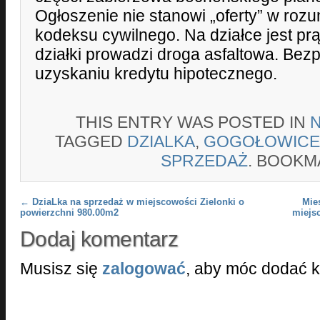
Ogłoszenie nie stanowi „oferty” w roz
kodeksu cywilnego. Na działce jest prą
działki prowadzi droga asfaltowa. Be
uzyskaniu kredytu hipotecznego.
THIS ENTRY WAS POSTED IN
TAGGED
DZIALKA
,
GOGOŁOWICE
SPRZEDAŻ
. BOOKM
Post navigation
←
DziaLka na sprzedaż w miejscowości Zielonki o
Mie
powierzchni 980.00m2
miejs
Dodaj komentarz
Musisz się
zalogować
, aby móc dodać 