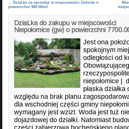
Post navigation
←
DziaLka na sprzedaż w miejscowości Zielonki o
Mie
powierzchni 980.00m2
miejs
DziaLka do zakupu w miejscowości
Niepołomice (gw) o powierzchni 7700.
Jest ona położ
spokojnym miejs
odległości od 
Obowiązującego
rzeczypospolite
niepołomice | 
płaska działka 
względu na brak planu zagospodarowa
dla wschodniej części gminy niepołomice
wymagany jest wzizt. Woda jest tuż ni
dojazdowej do działki. Natomiast budow
części zabierzowa bocheńskiego plano