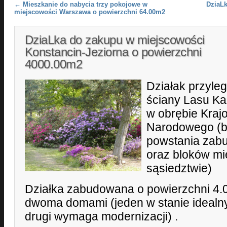
Post navigation
←
Mieszkanie do nabycia trzy pokojowe w
DziaLk
miejscowości Warszawa o powierzchni 64.00m2
DziaLka do zakupu w miejscowości
Konstancin-Jeziorna o powierzchni
4000.00m2
Działak przyle
ściany Lasu Kab
w obrębie Kra
Narodowego (b
powstania zab
oraz bloków mi
sąsiedztwie)
Działka zabudowana o powierzchni 4
dwoma domami (jeden w stanie ideal
drugi wymaga modernizacji) .