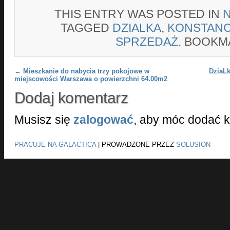
THIS ENTRY WAS POSTED IN
TAGGED
DZIALKA
,
KONSTANC
SPRZEDAŻ
. BOOKM
Post navigation
←
Mieszkanie do nabycia trzy pokojowe w
DziaLk
miejscowości Warszawa o powierzchni 64.00m2
Dodaj komentarz
Musisz się
zalogować
, aby móc dodać 
PRACUJE NA GALACTICA
|
PROWADZONE PRZEZ
SOLUSION