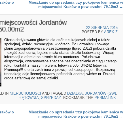
Kraków o
Mieszkanie do sprzedania trzy pokojowe kamienica w
miejscowości Kraków o powierzchni 79.10m2
→
miejscowości Jordanów
050.00m2
22 SIERPNIA 2015
POSTED BY
AREK.Z
Oferta dedykowana głównie dla osób szukających cichej a także
spokojnej, działki rekreacyjnej w górach. Po uchwaleniu nowego
planu zagospodarowania przestrzennego (lipiec 2012) połowa działki
– część zachodnia, będzie miała status działki budowlanej. Więcej
informacji o ofercie na stronie biura montanus. Południowa
ekspozycja, gwarantowane znaczne nasłonecznienie w ciągu całego
roku. Kontakt z naszym biurem: łętownia 585, 34-242 łętownia.
Promocja!!! oferta zwolniona z prowizji od kupującego!. Bezpieczną
transakcję daje licencjonowany pośrednik andrzej wicher nr. Dojazd
drogą asfaltową do samej działki.
ED IN
NIERUCHOMOŚCI
AND TAGGED
DZIALKA
,
JORDANÓW (GW)
,
ŁĘTOWNIA
,
SPRZEDAŻ
. BOOKMARK THE
PERMALINK
.
Kraków o
Mieszkanie do sprzedania trzy pokojowe kamienica w
miejscowości Kraków o powierzchni 79.10m2
→