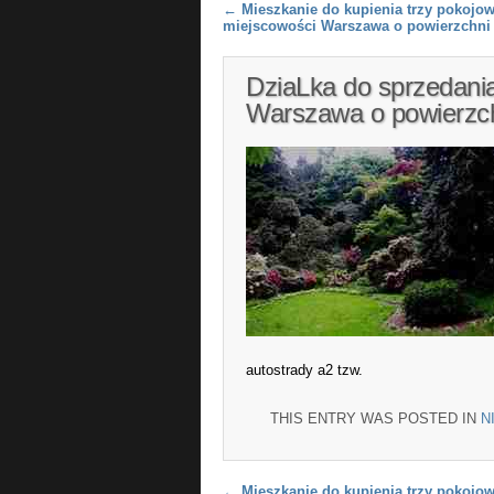
Post navigation
←
Mieszkanie do kupienia trzy pokojo
miejscowości Warszawa o powierzchni
DziaLka do sprzedani
Warszawa o powierzc
autostrady a2 tzw.
THIS ENTRY WAS POSTED IN
N
←
Mieszkanie do kupienia trzy pokojo