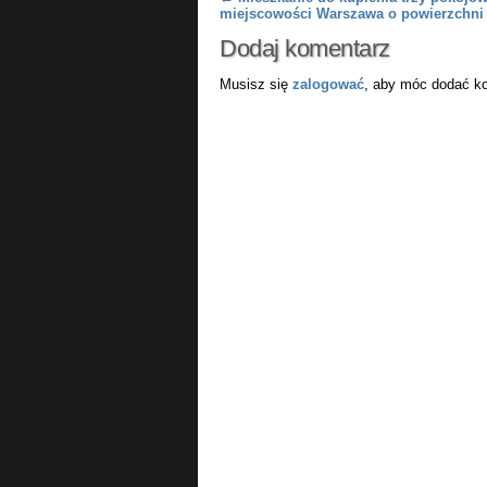
Post navigation
miejscowości Warszawa o powierzchni
Dodaj komentarz
Musisz się
zalogować
, aby móc dodać k