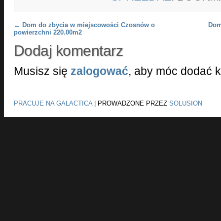
Post navigation
←
Dom do zbycia w miejscowości Czosnów o
Dom
powierzchni 220.00m2
Dodaj komentarz
Musisz się
zalogować
, aby móc dodać 
PRACUJE NA GALACTICA
|
PROWADZONE PRZEZ
SOLUSION