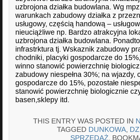
uzbrojona działka budowlana. Wg mpzp
warunkach zabudowy działka z przez
usługowy, częścią handową – usługową
nieuciążliwe np. Bardzo atrakcyjna loka
uzbrojona działka budowlana. Ponadto
infrastrktura tj. Wskaznik zabudowy p
chodniki, placyki gospodarcze do 15%
winno stanowić powierzchnię biologic
zabudowy niespełna 30%; na wjazdy, ch
gospodarcze do 15%, pozostałe niesp
stanowić powierzchnię biologicznie cz
basen,sklepy itd.
THIS ENTRY WAS POSTED IN
TAGGED
DUNKOWA
,
DZ
SPRZEDAŻ
. BOOKM