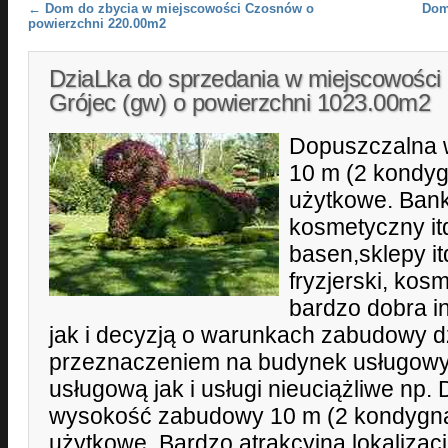
Post navigation
←
Dom do zbycia w miejscowości Czosnów o
Dom
powierzchni 220.00m2
DziaLka do sprzedania w miejscowości
Grójec (gw) o powierzchni 1023.00m2
Dopuszczalna
10 m (2 kondyg
użytkowe. Bank;
kosmetyczny itd
basen,sklepy it
fryzjerski, kos
bardzo dobra in
jak i decyzją o warunkach zabudowy d
przeznaczeniem na budynek usługowy
usługową jak i usługi nieuciążliwe np
wysokość zabudowy 10 m (2 kondygna
użytkowe. Bardzo atrakcyjna lokalizacj