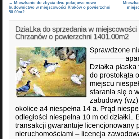
Post navigation
←
Mieszkanie do zbycia dwu pokojowe nowe
Mieszka
budownictwo w miejscowości Kraków o powierzchni
miejs
50.00m2
DziaLka do sprzedania w miejscowości
Chrzanów o powierzchni 1401.00m2
Sprawdzone nie
—————apar
Działka płaska 
do prostokąta 
miejscu niespe
starania się o 
zabudowy (wz),
okolice a4 niespełna 14 a. Prąd nies
odległości niespełna 10 m od działki,
transakcji gwarantuje licencjonowany 
nieruchomościami – licencja zawodow