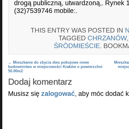
drogą publiczną, utwardzoną,. Rynek 1
(32)7539746 mobile:.
THIS ENTRY WAS POSTED IN
TAGGED
CHRZANÓW
ŚRÓDMIEŚCIE
. BOOKM
Post navigation
←
Mieszkanie do zbycia dwu pokojowe nowe
Mieszka
budownictwo w miejscowości Kraków o powierzchni
miejs
50.00m2
Dodaj komentarz
Musisz się
zalogować
, aby móc dodać 