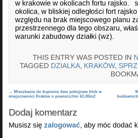
w krakowie w okolicach fortu rajsko. 
okolica, w bliskiej odległości fort rajsk
względu na brak miejscowego planu 
przestrzennego dla tego obszaru, właśc
warunki zabudowy działki (wz).
THIS ENTRY WAS POSTED IN
TAGGED
DZIALKA
,
KRAKÓW
,
SPRZ
BOOKM
Post navigation
←
Mieszkanie do kupienia dwu pokojowe blok w
M
miejscowości Kraków o powierzchni 63.00m2
budownict
Dodaj komentarz
Musisz się
zalogować
, aby móc dodać 