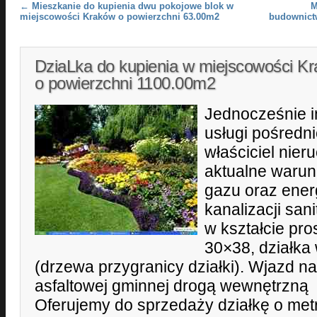
Post navigation
←
Mieszkanie do kupienia dwu pokojowe blok w
M
miejscowości Kraków o powierzchni 63.00m2
budownict
DziaLka do kupienia w miejscowości K
o powierzchni 1100.00m2
Jednocześnie i
usługi pośredn
właściciel nie
aktualne warun
gazu oraz energ
kanalizacji san
w kształcie pr
30×38, działka
(drzewa przygranicy działki). Wjazd na
asfaltowej gminnej drogą wewnętrzną
Oferujemy do sprzedaży działkę o me