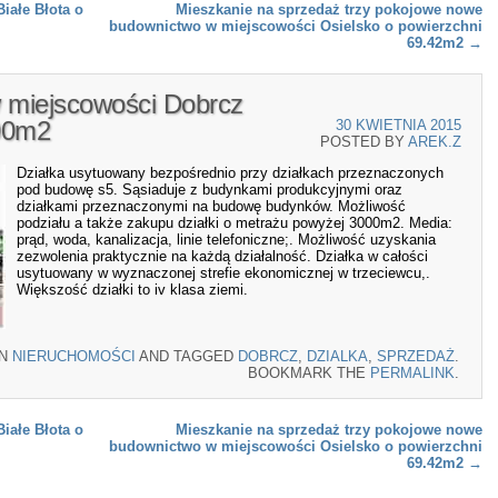
iałe Błota o
Mieszkanie na sprzedaż trzy pokojowe nowe
budownictwo w miejscowości Osielsko o powierzchni
69.42m2
→
w miejscowości Dobrcz
00m2
30 KWIETNIA 2015
POSTED BY
AREK.Z
Działka usytuowany bezpośrednio przy działkach przeznaczonych
pod budowę s5. Sąsiaduje z budynkami produkcyjnymi oraz
działkami przeznaczonymi na budowę budynków. Możliwość
podziału a także zakupu działki o metrażu powyżej 3000m2. Media:
prąd, woda, kanalizacja, linie telefoniczne;. Możliwość uzyskania
zezwolenia praktycznie na każdą działalność. Działka w całości
usytuowany w wyznaczonej strefie ekonomicznej w trzeciewcu,.
Większość działki to iv klasa ziemi.
IN
NIERUCHOMOŚCI
AND TAGGED
DOBRCZ
,
DZIALKA
,
SPRZEDAŻ
.
BOOKMARK THE
PERMALINK
.
iałe Błota o
Mieszkanie na sprzedaż trzy pokojowe nowe
budownictwo w miejscowości Osielsko o powierzchni
69.42m2
→