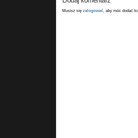
Dodaj komentarz
Musisz się
zalogować
, aby móc dodać k