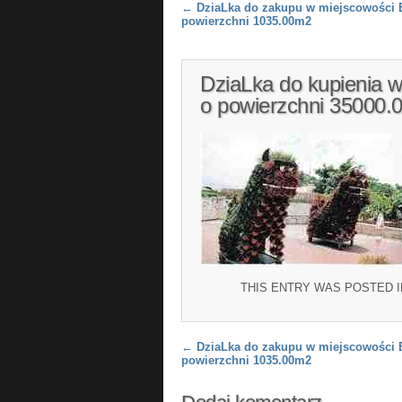
Post navigation
←
DziaLka do zakupu w miejscowości B
powierzchni 1035.00m2
DziaLka do kupienia 
o powierzchni 35000.
THIS ENTRY WAS POSTED 
Post navigation
←
DziaLka do zakupu w miejscowości B
powierzchni 1035.00m2