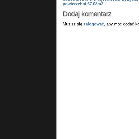
powierzchni 67.08m2
Dodaj komentarz
Musisz się
zalogować
, aby móc dodać k