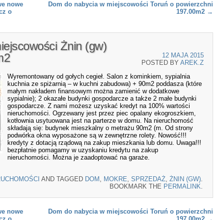
we nowe
Dom do nabycia w miejscowości Toruń o powierzchni
cz o
197.00m2
→
ejscowości Żnin (gw)
m2
12 MAJA 2015
POSTED BY
AREK.Z
Wyremontowany od gołych cegieł. Salon z kominkiem, sypialnia
kuchnia ze spiżarnią – w kuchni zabudowa) + 90m2 poddasza (które
małym nakładem finansowym można zamienić w dodatkowe
sypialnie); 2 okazałe budynki gospodarcze a także 2 małe budynki
gospodarcze. Z nami możesz uzyskać kredyt na 100% wartości
nieruchomości. Ogrzewany jest przez piec opalany ekogroszkiem,
kotłownia usytuowana jest na parterze w domu. Na nieruchomość
składają się: budynek mieszkalny o metrażu 90m2 (m. Od strony
podwórka okna wyposażone są w zewnętrzne rolety. Nowość!!!
kredyty z dotacją rządową na zakup mieszkania lub domu. Uwaga!!!
bezpłatnie pomagamy w uzyskaniu kredytu na zakup
nieruchomości. Można je zaadoptować na garaże.
RUCHOMOŚCI
AND TAGGED
DOM
,
MOKRE
,
SPRZEDAŻ
,
ŻNIN (GW)
.
BOOKMARK THE
PERMALINK
.
we nowe
Dom do nabycia w miejscowości Toruń o powierzchni
cz o
197.00m2
→