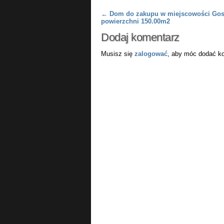
Post navigation
←
Dom do zakupu w miejscowości Gos
powierzchni 150.00m2
Dodaj komentarz
Musisz się
zalogować
, aby móc dodać k