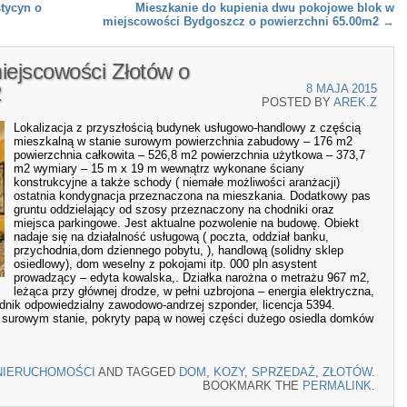
tycyn o
Mieszkanie do kupienia dwu pokojowe blok w
miejscowości Bydgoszcz o powierzchni 65.00m2
→
ejscowości Złotów o
2
8 MAJA 2015
POSTED BY
AREK.Z
Lokalizacja z przyszłością budynek usługowo-handlowy z częścią
mieszkalną w stanie surowym powierzchnia zabudowy – 176 m2
powierzchnia całkowita – 526,8 m2 powierzchnia użytkowa – 373,7
m2 wymiary – 15 m x 19 m wewnątrz wykonane ściany
konstrukcyjne a także schody ( niemałe możliwości aranżacji)
ostatnia kondygnacja przeznaczona na mieszkania. Dodatkowy pas
gruntu oddzielający od szosy przeznaczony na chodniki oraz
miejsca parkingowe. Jest aktualne pozwolenie na budowę. Obiekt
nadaje się na działalność usługową ( poczta, oddział banku,
przychodnia,dom dziennego pobytu, ), handlową (solidny sklep
osiedlowy), dom weselny z pokojami itp. 000 pln asystent
prowadzący – edyta kowalska,. Działka narożna o metrażu 967 m2,
leżąca przy głównej drodze, w pełni uzbrojona – energia elektryczna,
ednik odpowiedzialny zawodowo-andrzej szponder, licencja 5394.
surowym stanie, pokryty papą w nowej części dużego osiedla domków
NIERUCHOMOŚCI
AND TAGGED
DOM
,
KOZY
,
SPRZEDAŻ
,
ZŁOTÓW
.
BOOKMARK THE
PERMALINK
.